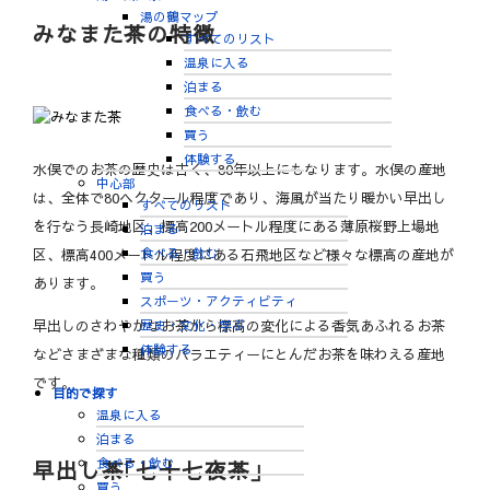
湯の鶴マップ
みなまた茶の特徴
すべてのリスト
温泉に入る
泊まる
食べる・飲む
買う
体験する
水俣でのお茶の歴史は古く、80年以上にもなります。水俣の産地
中心部
は、全体で80ヘクタール程度であり、海風が当たり暖かい早出し
すべてのリスト
を行なう長崎地区、標高200メートル程度にある薄原桜野上場地
泊まる
食べる・飲む
区、標高400メートル程度にある石飛地区など様々な標高の産地が
買う
あります。
スポーツ・アクティビティ
早出しのさわやかなお茶から標高の変化による香気あふれるお茶
歴史・文化・学ぶ
体験する
などさまざまな種類のバラエティーにとんだお茶を味わえる産地
です。
目的で探す
温泉に入る
泊まる
食べる・飲む
早出し茶｢七十七夜茶｣
買う