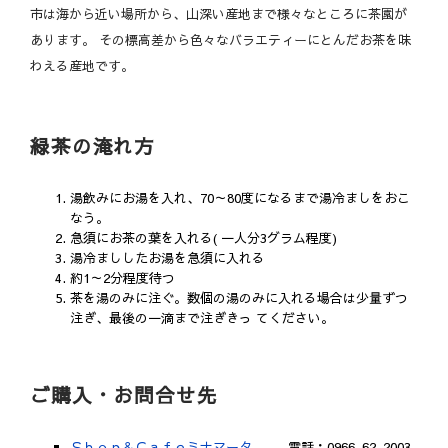
市は海から近い場所から、山深い産地まで様々なところに茶園が
あります。 その標高差から色々なバラエティーにとんだお茶を味
わえる産地です。
緑茶の淹れ方
湯飲みにお湯を入れ、70～80度になるまで湯冷ましをおこ
なう。
急須にお茶の葉を入れる( 一人分3グラム程度)
湯冷まししたお湯を急須に入れる
約1～2分程度待つ
茶を湯のみに注ぐ。数個の湯のみに入れる場合は少量ずつ
注ぎ、最後の一滴まで注ぎきっ てください。
ご購入・お問合せ先
Ｓｈｏｐ＆Ｃａｆｅミナマータ
電話：0966-62-2003