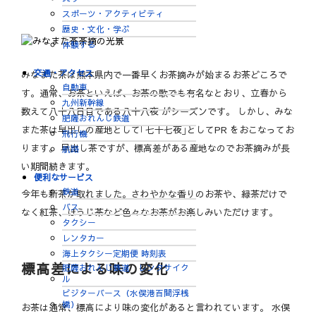
スポーツ・アクティビティ
歴史・文化・学ぶ
体験する
交通・アクセス
みなまた茶は熊本県内で一番早くお茶摘みが始まるお茶どころで
自動車
す。通常、お茶といえば、お茶の歌でも有名なとおり、立春から
九州新幹線
数えて八十八日目である八十八夜 がシーズンです。 しかし、みな
肥薩おれんじ鉄道
また茶は早出しの産地として｢七十七夜｣としてPR をおこなってお
飛行機
ります。 早出し茶ですが、標高差がある産地なのでお茶摘みが長
航路
い期間続きます。
便利なサービス
鉄道
今年も新茶が取れました。さわやかな香りのお茶や、緑茶だけで
バス
なく紅茶、ほうじ茶など色々なお茶がお楽しみいただけます。
タクシー
レンタカー
海上タクシー定期便 時刻表
標高差による味の変化
肥薩おれんじ鉄道 レンタサイク
ル
ビジターバース（水俣港百間浮桟
橋）
お茶は通常、標高により味の変化があると言われています。 水俣