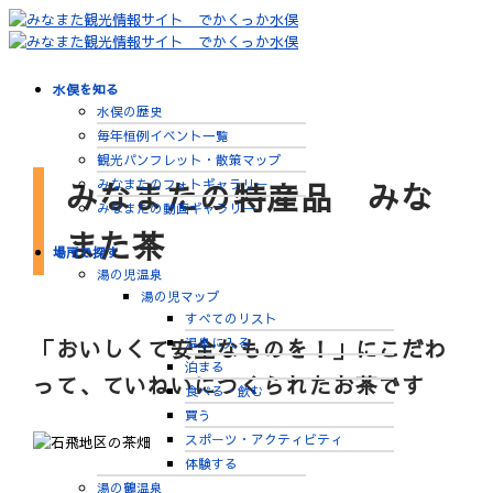
水俣を知る
水俣の歴史
毎年恒例イベント一覧
観光パンフレット・散策マップ
みなまたの特産品 みな
みなまたのフォトギャラリー
みなまたの動画ギャラリー
また茶
場所で探す
湯の児温泉
湯の児マップ
すべてのリスト
「おいしくて安全なものを！」にこだわ
温泉に入る
泊まる
って、ていねいにつくられたお茶です
食べる・飲む
買う
スポーツ・アクティビティ
体験する
湯の鶴温泉