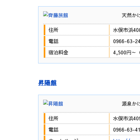
天然か
住所
水俣市浜408
電話
0966-63-2
宿泊料金
4,500円
昇陽館
源泉か
住所
水俣市浜409
電話
0966-63-4