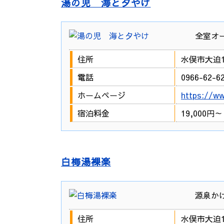
湯の児 海と夕やけ
全室オ
住所
水俣市大迫1
電話
0966-62-6
ホームページ
https://w
宿泊料金
19,000
白梅湯裸楽
源泉か
住所
水俣市大迫1