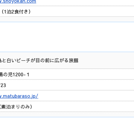
w.shoyokan.com
円～（1泊2食付き）
島と白いビーチが目の前に広がる旅館
の児1200-１
723
.matubaraso.jp/
～（素泊まりのみ）