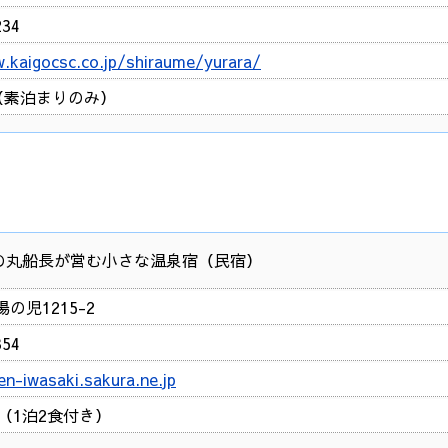
234
.kaigocsc.co.jp/shiraume/yurara/
～（素泊まりのみ）
の丸船長が営む小さな温泉宿（民宿）
の児1215-2
354
en-iwasaki.sakura.ne.jp
円～（1泊2食付き）