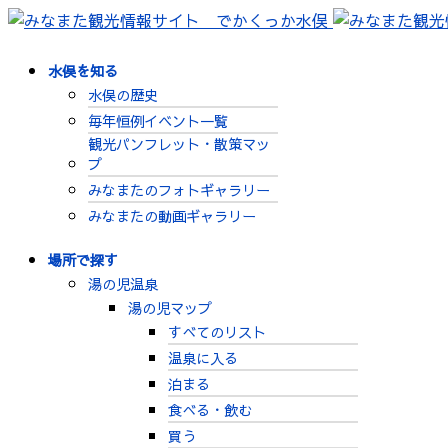
水俣を知る
水俣の歴史
毎年恒例イベント一覧
観光パンフレット・散策マッ
プ
みなまたのフォトギャラリー
みなまたの動画ギャラリー
場所で探す
湯の児温泉
湯の児マップ
すべてのリスト
温泉に入る
泊まる
食べる・飲む
買う