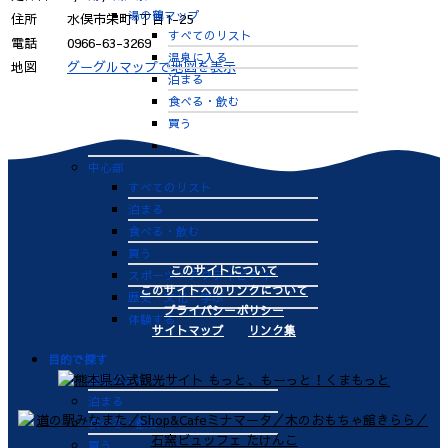
湯の鶴マップ
住所
水俣市栄町1丁目1-25
すべてのリスト
電話
0966-63-3269
温泉に入る
地図
グーグルマップで地図を表示
泊まる
食べる・飲む
買う
体験する
中心部
すべてのリスト
泊まる
食べる・飲む
買う
このサイトについて
スポーツ・アクティビティ
このサイトへのリンクについて
歴史・文化・学ぶ
プライバシーポリシー
体験する
サイトマップ
リンク集
目的で探す
温泉に入る
泊まる
食べる・飲む
買う