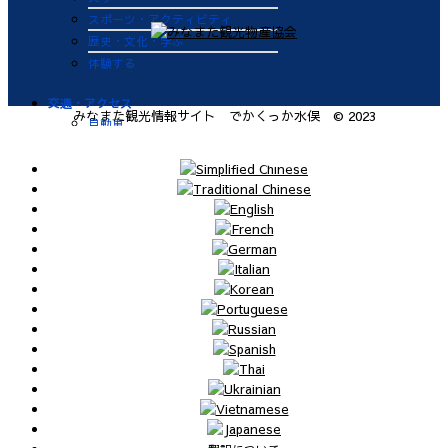
スポーツ・アクティビティ
歴史・文化・学ぶ
体験する
交通・アクセス
みなまた観光情報サイト でかくっか水俣 © 2023
自動車
九州新幹線
肥薩おれんじ鉄道
飛行機
航路
便利なサービス
鉄道
バス
タクシー
レンタカー
海上タクシー定期便 時刻表
肥薩おれんじ鉄道 レンタサイク
ル
ビジターバース（水俣港百間浮桟
橋）