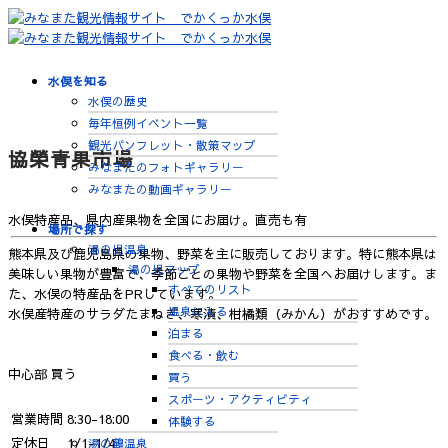
水俣を知る
水俣の歴史
毎年恒例イベント一覧
観光パンフレット・散策マップ
協榮青果市場
みなまたのフォトギャラリー
みなまたの動画ギャラリー
水俣特産品、県内産果物を全国にお届け。直売も有
場所で探す
湯の児温泉
熊本県及び鹿児島県の果物、野菜を主に販売しております。特に熊本県は
湯の児マップ
美味しい果物が豊富で、季節ごとの果物や野菜を全国へお届けします。ま
すべてのリスト
た、水俣の特産品をPRしています。
温泉に入る
水俣産特産のサラダたまねぎ、寒漬、柑橘類（みかん）がおすすめです。
泊まる
食べる・飲む
中心部
買う
買う
スポーツ・アクティビティ
営業時間
8:30-18:00
体験する
定休日
1/1-1/4
湯の鶴温泉