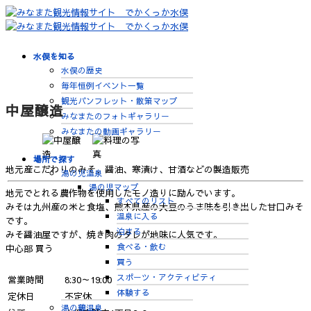
水俣を知る
水俣の歴史
毎年恒例イベント一覧
観光パンフレット・散策マップ
中屋醸造
みなまたのフォトギャラリー
みなまたの動画ギャラリー
場所で探す
地元産こだわりのみそ、醤油、寒漬け、甘酒などの製造販売
湯の児温泉
湯の児マップ
地元でとれる農作物を使用したモノ造りに励んでいます。
すべてのリスト
みそは九州産の米と食塩、熊本県産の大豆のうま味を引き出した甘口みそ
温泉に入る
です。
泊まる
みそ醤油屋ですが、焼き肉のタレが地味に人気です。
食べる・飲む
中心部
買う
買う
スポーツ・アクティビティ
営業時間
8:30～19:00
体験する
定休日
不定休
湯の鶴温泉