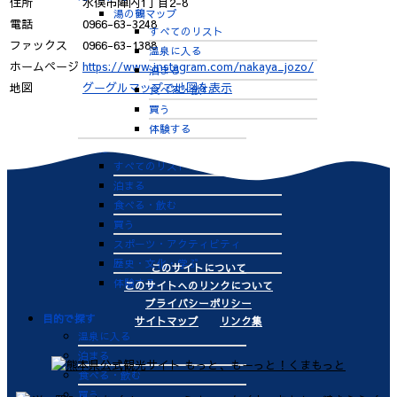
住所
水俣市陣内1丁目2-8
湯の鶴マップ
電話
0966-63-3248
すべてのリスト
ファックス
0966-63-1388
温泉に入る
ホームページ
https://www.instagram.com/nakaya_jozo/
泊まる
地図
グーグルマップで地図を表示
食べる・飲む
買う
体験する
中心部
すべてのリスト
泊まる
食べる・飲む
買う
スポーツ・アクティビティ
歴史・文化・学ぶ
このサイトについて
体験する
このサイトへのリンクについて
プライバシーポリシー
目的で探す
サイトマップ
リンク集
温泉に入る
泊まる
食べる・飲む
買う