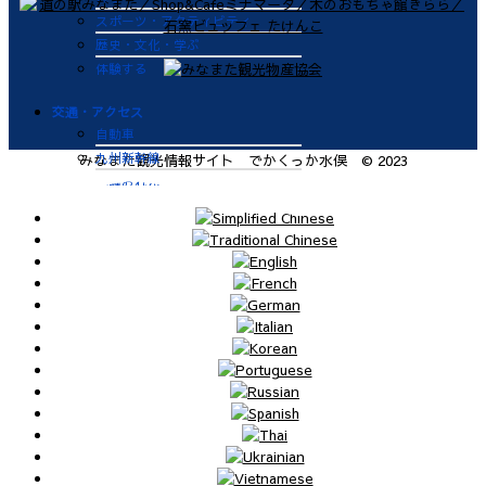
スポーツ・アクティビティ
歴史・文化・学ぶ
体験する
交通・アクセス
自動車
九州新幹線
みなまた観光情報サイト でかくっか水俣 © 2023
肥薩おれんじ鉄道
飛行機
航路
便利なサービス
鉄道
バス
タクシー
レンタカー
海上タクシー定期便 時刻表
肥薩おれんじ鉄道 レンタサイク
ル
ビジターバース（水俣港百間浮桟
橋）