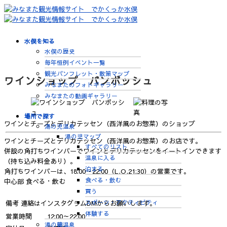
水俣を知る
水俣の歴史
毎年恒例イベント一覧
観光パンフレット・散策マップ
ワインショップ バンボッシュ
みなまたのフォトギャラリー
みなまたの動画ギャラリー
場所で探す
ワインとチーズとデリカテッセン（西洋風のお惣菜）のショップ
湯の児温泉
湯の児マップ
ワインとチーズとデリカテッセン（西洋風のお惣菜）のお店です。
すべてのリスト
併設の角打ちワインバーでワインとデリカテッセンをイートインできます
温泉に入る
（持ち込み料金あり）。
泊まる
角打ちワインバーは、18:00～22:00（L.O.21:30）の営業です。
食べる・飲む
中心部
食べる・飲む
買う
スポーツ・アクティビティ
備考
連絡はインスタグラムDMからお願いします。
体験する
営業時間
12:00～22:00
湯の鶴温泉