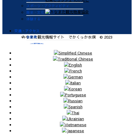
スポーツ・アクティビティ
歴史・文化・学ぶ
体験する
交通・アクセス
自動車
みなまた観光情報サイト でかくっか水俣 © 2023
九州新幹線
肥薩おれんじ鉄道
飛行機
航路
便利なサービス
鉄道
バス
タクシー
レンタカー
海上タクシー定期便 時刻表
肥薩おれんじ鉄道 レンタサイク
ル
ビジターバース（水俣港百間浮桟
橋）