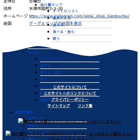
定休日
日曜日
湯の鶴マップ
住所
水俣市旭町2-3-20
すべてのリスト
ホームページ
https://www.instagram.com/wine_shop_bamboche/
温泉に入る
地図
グーグルマップで地図を表示
泊まる
食べる・飲む
買う
体験する
中心部
すべてのリスト
泊まる
食べる・飲む
買う
スポーツ・アクティビティ
このサイトについて
歴史・文化・学ぶ
このサイトへのリンクについて
プライバシーポリシー
体験する
サイトマップ
リンク集
目的で探す
温泉に入る
泊まる
食べる・飲む
買う