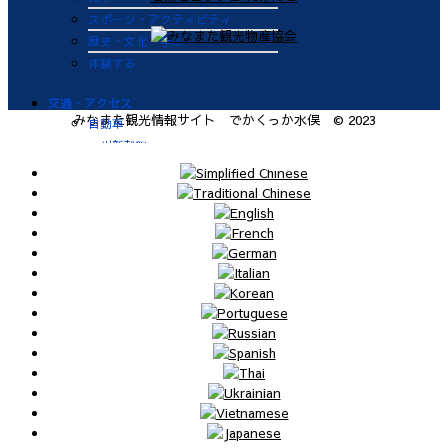
スポーツ・アクティビティ
歴史・文化・学ぶ
体験する
交通・アクセス
みなまた観光情報サイト でかくっか水俣 © 2023
自動車
九州新幹線
肥薩おれんじ鉄道
飛行機
航路
便利なサービス
鉄道
バス
タクシー
レンタカー
海上タクシー定期便 時刻表
肥薩おれんじ鉄道 レンタサイク
ル
ビジターバース（水俣港百間浮桟
橋）