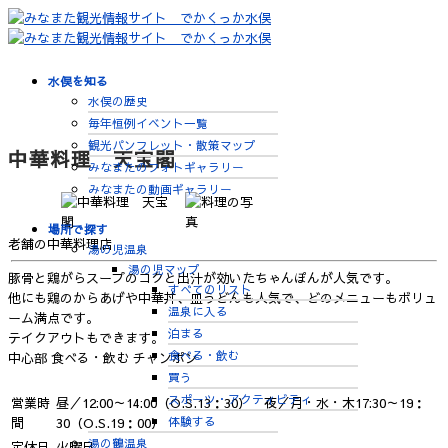
水俣を知る
水俣の歴史
毎年恒例イベント一覧
観光パンフレット・散策マップ
中華料理 天宝閣
みなまたのフォトギャラリー
みなまたの動画ギャラリー
場所で探す
老舗の中華料理店
湯の児温泉
湯の児マップ
豚骨と鶏がらスープのコクと出汁が効いたちゃんぽんが人気です。
すべてのリスト
他にも鶏のからあげや中華丼、皿うどんも人気で、どのメニューもボリュ
温泉に入る
ーム満点です。
泊まる
テイクアウトもできます。
食べる・飲む
中心部
食べる・飲む
チャンポン
買う
スポーツ・アクティビティ
営業時
昼／12:00～14:00（O.S.13：30） 夜／月・水・木17:30～19：
体験する
間
30（O.S.19：00）
湯の鶴温泉
定休日
火曜日