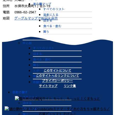
湯の鶴マップ
住所
水俣市大黒町1丁目3-19
すべてのリスト
電話
0966-62-2947
温泉に入る
地図
グーグルマップで地図を表示
泊まる
食べる・飲む
買う
体験する
中心部
すべてのリスト
泊まる
食べる・飲む
買う
このサイトについて
スポーツ・アクティビティ
このサイトへのリンクについて
歴史・文化・学ぶ
プライバシーポリシー
体験する
サイトマップ
リンク集
目的で探す
温泉に入る
泊まる
食べる・飲む
買う