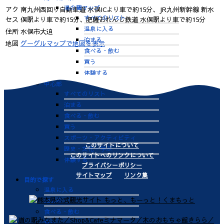
湯の鶴マップ
アク
南九州西回り自動車道 水俣ICより車で約15分、JR九州新幹線 新水
すべてのリスト
セス
俣駅より車で約15分、肥薩おれんじ鉄道 水俣駅より車で約15分
温泉に入る
住所
水俣市大迫
泊まる
地図
グーグルマップで地図を表示
食べる・飲む
買う
体験する
中心部
すべてのリスト
泊まる
食べる・飲む
買う
スポーツ・アクティビティ
このサイトについて
歴史・文化・学ぶ
このサイトへのリンクについて
体験する
プライバシーポリシー
サイトマップ
リンク集
目的で探す
温泉に入る
泊まる
食べる・飲む
買う