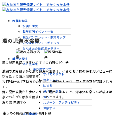
水俣を知る
水俣の歴史
毎年恒例イベント一覧
観光パンフレット・散策マップ
湯の児海水浴場
みなまたのフォトギャラリー
みなまたの動画ギャラリー
場所で探す
湯の児温泉街から歩いてすぐの白砂のビーチ
湯の児温泉
湯の児マップ
浅瀬で波も穏やかな湯の児海水浴場は、小さなお子様の海水浴デビューに
すべてのリスト
ぴったりの海水浴場です。
温泉に入る
7月下旬～8月下旬までの期間は、無料のシャワー室と更衣室が開設されま
泊まる
す。
食べる・飲む
湯の児温泉街から歩いてすぐの場所にあるので、海水浴を楽しんだ後は温
買う
泉でのんびり疲れを癒すこともできます。
湯の児
体験する
スポーツ・アクティビティ
体験する
楽しめる時期
7月下旬～8月下旬
湯の鶴温泉