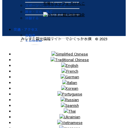
スポーツ・アクティビティ
歴史・文化・学ぶ
体験する
交通・アクセス
自動車
みなまた観光情報サイト でかくっか水俣 © 2023
九州新幹線
肥薩おれんじ鉄道
飛行機
航路
便利なサービス
鉄道
バス
タクシー
レンタカー
海上タクシー定期便 時刻表
肥薩おれんじ鉄道 レンタサイク
ル
ビジターバース（水俣港百間浮桟
橋）