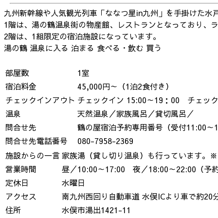
九州新幹線や人気観光列車「ななつ星in九州」を手掛けた
1階は、湯の鶴温泉街の物産館、レストランとなっており、
2階は、1組限定の宿泊施設になっています。
湯の鶴
温泉に入る
泊まる
食べる・飲む
買う
部屋数
1室
宿泊料金
45,000円～（1泊2食付き）
チェックインアウト
チェックイン 15:00～19：00 チェックア
温泉
天然温泉／家族風呂／貸切風呂／
問合せ先
鶴の屋宿泊予約専用番号（受付11:00～18
問合せ先電話番号
080-7958-2369
施設からの一言
家族湯（貸し切り温泉）も行っています。※
営業時間
昼／10:00～17:00 夜／18:00～22:00（
定休日
水曜日
アクセス
南九州西回り自動車道 水俣ICより車で約20
住所
水俣市湯出1421-11