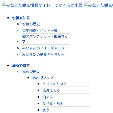
水俣を知る
水俣の歴史
毎年恒例イベント一覧
観光パンフレット・散策マッ
プ
みなまたのフォトギャラリー
みなまたの動画ギャラリー
場所で探す
湯の児温泉
湯の児マップ
すべてのリスト
温泉に入る
泊まる
食べる・飲む
買う