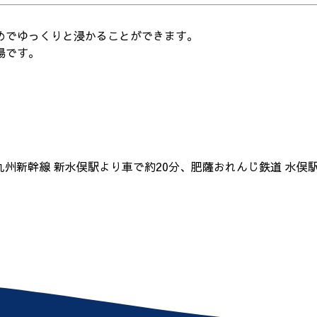
めでゆっくりと浸かることができます。
湯です。
R九州新幹線 新水俣駅より車で約20分、肥薩おれんじ鉄道 水俣