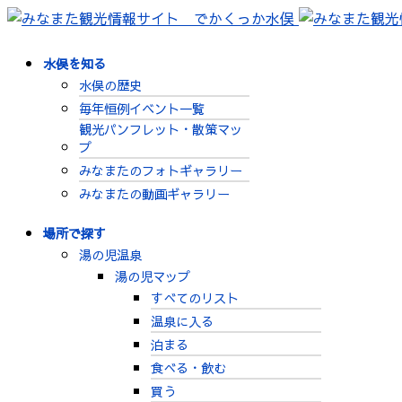
水俣を知る
水俣の歴史
毎年恒例イベント一覧
観光パンフレット・散策マッ
プ
みなまたのフォトギャラリー
みなまたの動画ギャラリー
場所で探す
湯の児温泉
湯の児マップ
すべてのリスト
温泉に入る
泊まる
食べる・飲む
買う