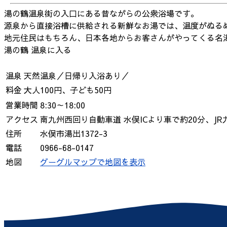
湯の鶴温泉街の入口にある昔ながらの公衆浴場です。
源泉から直接浴槽に供給される新鮮なお湯では、温度がぬる
地元住民はもちろん、日本各地からお客さんがやってくる名
湯の鶴
温泉に入る
温泉
天然温泉／日帰り入浴あり／
料金
大人100円、子ども50円
営業時間
8:30～18:00
アクセス
南九州西回り自動車道 水俣ICより車で約20分、J
住所
水俣市湯出1372-3
電話
0966-68-0147
地図
グーグルマップで地図を表示