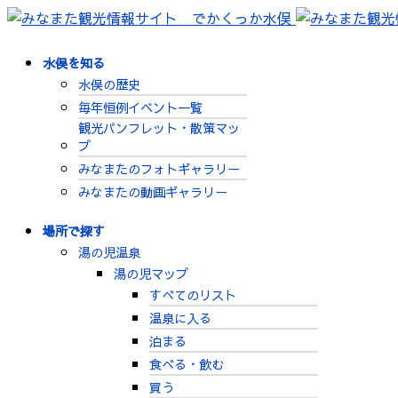
水俣を知る
水俣の歴史
毎年恒例イベント一覧
観光パンフレット・散策マッ
プ
みなまたのフォトギャラリー
みなまたの動画ギャラリー
場所で探す
湯の児温泉
湯の児マップ
すべてのリスト
温泉に入る
泊まる
食べる・飲む
買う