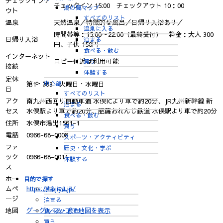
チェックインア
チェックイン 15:00 チェックアウト 10：00
湯の鶴マップ
ウト
すべてのリスト
温泉
天然温泉／特徴的な風呂／日帰り入浴あり／
温泉に入る
時間帯等：15:00～22:00（最終受付） 料金：大人 300
日帰り入浴
泊まる
円、子供 150円
食べる・飲む
インターネット
ロビー付近は利用可能
買う
接続
体験する
定休
中心部
第1・第3 火曜日・水曜日
日
すべてのリスト
アク
南九州西回り自動車道 水俣ICより車で約20分、JR九州新幹線 新
泊まる
セス
水俣駅より車で約20分、肥薩おれんじ鉄道 水俣駅より車で約20分
食べる・飲む
住所
水俣市湯出1561-1
買う
電話
0966-68-0008
スポーツ・アクティビティ
ファ
歴史・文化・学ぶ
ック
0966-68-0011
体験する
ス
ホー
目的で探す
ムペ
https://tojiya.jp/
温泉に入る
ージ
泊まる
地図
グーグルマップで地図を表示
食べる・飲む
買う