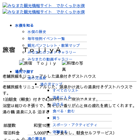
水俣を知る
水俣の歴史
毎年恒例イベント一覧
観光パンフレット・散策マップ
旅宿 ＴｏｊｉｙＡ
みなまたのフォトギャラリー
みなまたの動画ギャラリー
場所で探す
老舗旅館をリニューアルした温泉付きゲストハウス
湯の児温泉
湯の児マップ
老舗旅館をリニューアルした、源泉かけ流しの温泉付きゲストハウスで
すべてのリスト
す。
温泉に入る
1泊朝食（軽食）付きで4,000円からご宿泊できます。
泊まる
浴室は総ひのき張りで、清々しい香りが心と体の疲れを癒してくれます。
食べる・飲む
湯の鶴
温泉に入る
泊まる
買う
スポーツ・アクティビティ
部屋数
和室10室
体験する
宿泊料金
5,000円～（夕食なし、朝食セルフサービス）
湯の鶴温泉