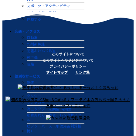
スポーツ・アクティビティ
歴史・文化・学ぶ
体験する
交通・アクセス
自動車
九州新幹線
肥薩おれんじ鉄道
このサイトについて
飛行機
このサイトへのリンクについて
航路
プライバシーポリシー
サイトマップ
リンク集
便利なサービス
鉄道
バス
タクシー
レンタカー
海上タクシー定期便 時刻表
肥薩おれんじ鉄道 レンタサイク
ル
ビジターバース（水俣港百間浮桟
橋）