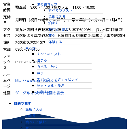
営業
湯の鶴マップ
物産館 9:00～17:00（棚カフェ 11:00～16:00）
時間
すべてのリスト
温泉に入る
定休
月曜日（祝日の場合には翌日）、年末年始（12月28日～1月4日）
日
泊まる
食べる・飲む
アク
南九州西回り自動車道 水俣ICより車で約20分、JR九州新幹線 新
セス
水俣駅より車で約20分、肥薩おれんじ鉄道 水俣駅より車で約25分
買う
体験する
住所
水俣市久木野1071
中心部
電話
0966-69-0485
すべてのリスト
ファ
泊まる
ック
0966-69-0485
食べる・飲む
ス
買う
ホー
スポーツ・アクティビティ
ムペ
http://www.airinkan.org/
歴史・文化・学ぶ
ージ
体験する
地図
グーグルマップで地図を表示
目的で探す
温泉に入る
泊まる
食べる・飲む
買う