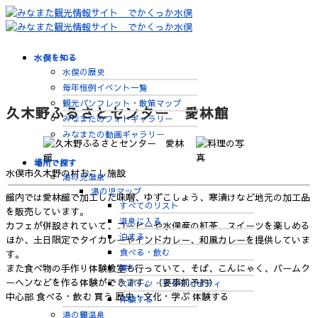
水俣を知る
水俣の歴史
毎年恒例イベント一覧
観光パンフレット・散策マップ
久木野ふるさとセンター 愛林館
みなまたのフォトギャラリー
みなまたの動画ギャラリー
場所で探す
水俣市久木野の村おこし施設
湯の児温泉
湯の児マップ
館内では愛林館で加工した味噌、ゆずこしょう、寒漬けなど地元の加工品
すべてのリスト
を販売しています。
温泉に入る
カフェが併設されていて、コーヒーや水俣産の紅茶、スイーツを楽しめる
泊まる
ほか、土日限定でタイカレーやインドカレー、和風カレーを提供していま
食べる・飲む
す。
買う
また食べ物の手作り体験教室も行っていて、そば、こんにゃく、バームク
ーヘンなどを作る体験ができます。（要事前予約）
スポーツ・アクティビティ
中心部
食べる・飲む
買う
歴史・文化・学ぶ
体験する
体験する
湯の鶴温泉