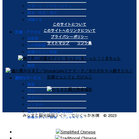
スポーツ・アクティビティ
歴史・文化・学ぶ
体験する
このサイトについて
このサイトへのリンクについて
交通・アクセス
プライバシーポリシー
自動車
サイトマップ
リンク集
九州新幹線
肥薩おれんじ鉄道
飛行機
航路
便利なサービス
鉄道
バス
タクシー
レンタカー
海上タクシー定期便 時刻表
みなまた観光情報サイト でかくっか水俣 © 2023
肥薩おれんじ鉄道 レンタサイク
ル
ビジターバース（水俣港百間浮桟
橋）