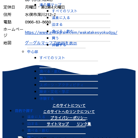
湯の鶴マップ
定休日
月曜日・第2第4火曜日
すべてのリスト
住所
水俣市深川212-2
温泉に入る
電話
0966-83-8680
泊まる
ホームペー
食べる・飲む
https://www.instagram.com/wakatakesyokudou/
ジ
買う
地図
グーグルマップで地図を表示
体験する
中心部
すべてのリスト
泊まる
食べる・飲む
買う
スポーツ・アクティビティ
歴史・文化・学ぶ
体験する
このサイトについて
目的で探す
このサイトへのリンクについて
温泉に入る
プライバシーポリシー
泊まる
サイトマップ
リンク集
食べる・飲む
買う