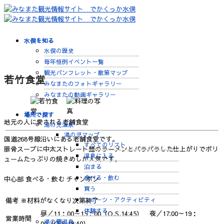
水俣を知る
水俣の歴史
毎年恒例イベント一覧
観光パンフレット・散策マップ
若竹食堂
みなまたのフォトギャラリー
みなまたの動画ギャラリー
場所で探す
地元の人に愛される老舗食堂
湯の児温泉
湯の児マップ
国道268号線沿いにある老舗食堂です。
すべてのリスト
豚骨スープに中太ストレート麺のラーメンとパラパラした仕上がりでボリ
温泉に入る
ュームたっぷりの焼きめしが人気です。
泊まる
食べる・飲む
中心部
食べる・飲む
チャンポン
買う
スポーツ・アクティビティ
備考
※材料がなくなり次第終了
体験する
昼／11：00～15：00（O.S.14:45） 夜／17:00～19：
営業時間
湯の鶴温泉
00（O.S.18:40）