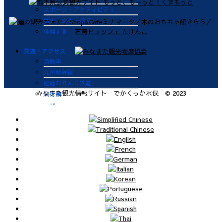
スポーツ・アクティビティ
歴史・文化・学ぶ
体験する
交通・アクセス
自動車
九州新幹線
肥薩おれんじ鉄道
みなまた観光情報サイト でかくっか水俣 © 2023
飛行機
航路
便利なサービス
鉄道
バス
タクシー
レンタカー
海上タクシー定期便 時刻表
肥薩おれんじ鉄道 レンタサイク
ル
ビジターバース（水俣港百間浮桟
橋）