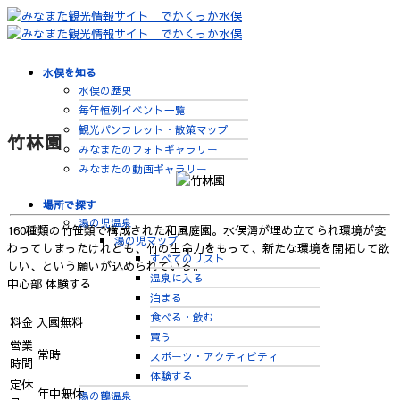
水俣を知る
水俣の歴史
毎年恒例イベント一覧
観光パンフレット・散策マップ
竹林園
みなまたのフォトギャラリー
みなまたの動画ギャラリー
場所で探す
湯の児温泉
160種類の竹笹類で構成された和風庭園。水俣湾が埋め立てられ環境が変
湯の児マップ
わってしまったけれども、竹の生命力をもって、新たな環境を開拓して欲
すべてのリスト
しい、という願いが込められている。
温泉に入る
中心部
体験する
泊まる
食べる・飲む
料金
入園無料
買う
営業
常時
スポーツ・アクティビティ
時間
体験する
定休
年中無休
湯の鶴温泉