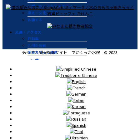
スポーツ・アクティビティ
歴史・文化・学ぶ
体験する
交通・アクセス
自動車
九州新幹線
肥薩おれんじ鉄道
みなまた観光情報サイト でかくっか水俣 © 2023
飛行機
航路
便利なサービス
鉄道
バス
タクシー
レンタカー
海上タクシー定期便 時刻表
肥薩おれんじ鉄道 レンタサイク
ル
ビジターバース（水俣港百間浮桟
橋）