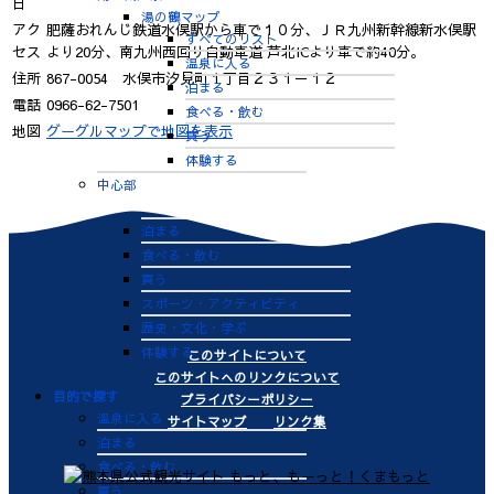
日
湯の鶴マップ
アク
肥薩おれんじ鉄道水俣駅から車で１０分、ＪＲ九州新幹線新水俣駅
すべてのリスト
セス
より20分、南九州西回り自動車道 芦北ICより車で約40分。
温泉に入る
住所
867-0054 水俣市汐見町１丁目２３１－１２
泊まる
電話
0966-62-7501
食べる・飲む
地図
グーグルマップで地図を表示
買う
体験する
中心部
すべてのリスト
泊まる
食べる・飲む
買う
スポーツ・アクティビティ
歴史・文化・学ぶ
体験する
このサイトについて
このサイトへのリンクについて
目的で探す
プライバシーポリシー
温泉に入る
サイトマップ
リンク集
泊まる
食べる・飲む
買う