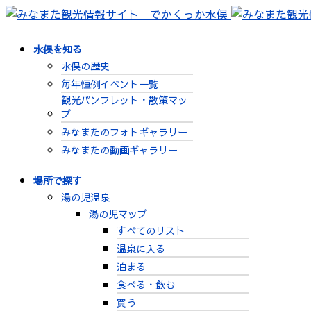
水俣を知る
水俣の歴史
毎年恒例イベント一覧
観光パンフレット・散策マッ
プ
みなまたのフォトギャラリー
みなまたの動画ギャラリー
場所で探す
湯の児温泉
湯の児マップ
すべてのリスト
温泉に入る
泊まる
食べる・飲む
買う