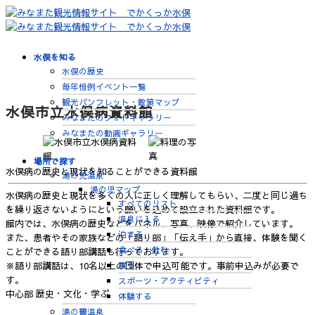
水俣を知る
水俣の歴史
毎年恒例イベント一覧
観光パンフレット・散策マップ
水俣市立水俣病資料館
みなまたのフォトギャラリー
みなまたの動画ギャラリー
場所で探す
水俣病の歴史と現状を知ることができる資料館
湯の児温泉
湯の児マップ
水俣病の歴史と現状を多くの人に正しく理解してもらい、二度と同じ過ち
すべてのリスト
を繰り返さないようにという願いを込めて設立された資料館です。
温泉に入る
館内では、水俣病の歴史などをパネル、写真、映像で紹介しています。
泊まる
また、患者やその家族などの「語り部」「伝え手」から直接、体験を聞く
食べる・飲む
ことができる語り部講話も行っております。
買う
※語り部講話は、10名以上の団体で申込可能です。事前申込みが必要で
す。
スポーツ・アクティビティ
中心部
歴史・文化・学ぶ
体験する
湯の鶴温泉