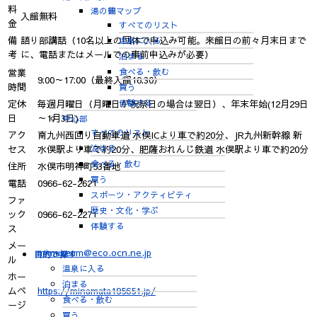
料
湯の鶴マップ
入館無料
金
すべてのリスト
備
語り部講話（10名以上の団体で申込み可能。来館日の前々月末日まで
温泉に入る
考
に、電話またはメールでの事前申込みが必要）
泊まる
食べる・飲む
営業
9:00～17:00（最終入館16:30）
時間
買う
体験する
定休
毎週月曜日（月曜日が祝祭日の場合は翌日）、年末年始(12月29日
日
～1月3日)
中心部
すべてのリスト
アク
南九州西回り自動車道 水俣ICより車で約20分、JR九州新幹線 新
泊まる
セス
水俣駅より車で約20分、肥薩おれんじ鉄道 水俣駅より車で約20分
食べる・飲む
住所
水俣市明神町53番地
買う
電話
0966-62-2621
スポーツ・アクティビティ
ファ
歴史・文化・学ぶ
ック
0966-62-2271
体験する
ス
メー
mimuseum@eco.ocn.ne.jp
目的で探す
ル
温泉に入る
ホー
泊まる
ムペ
https://minamata195651.jp/
食べる・飲む
ージ
買う