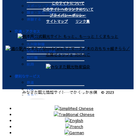
このサイトについて
スポーツ・アクティビティ
このサイトへのリンクについて
歴史・文化・学ぶ
プライバシーポリシー
体験する
サイトマップ
リンク集
交通・アクセス
自動車
九州新幹線
肥薩おれんじ鉄道
飛行機
航路
便利なサービス
鉄道
バス
みなまた観光情報サイト でかくっか水俣 © 2023
タクシー
レンタカー
海上タクシー定期便 時刻表
肥薩おれんじ鉄道 レンタサイク
ル
ビジターバース（水俣港百間浮桟
橋）