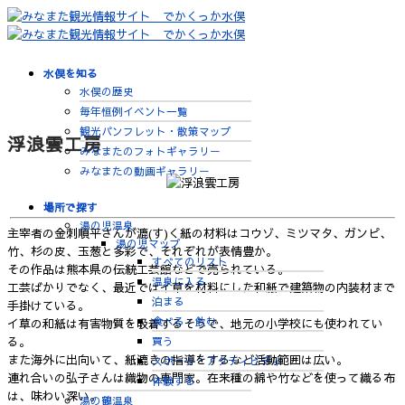
水俣を知る
水俣の歴史
毎年恒例イベント一覧
観光パンフレット・散策マップ
浮浪雲工房
みなまたのフォトギャラリー
みなまたの動画ギャラリー
場所で探す
湯の児温泉
主宰者の金刺順平さんが漉(す)く紙の材料はコウゾ、ミツマタ、ガンピ、
湯の児マップ
竹、杉の皮、玉葱と多彩で、それぞれが表情豊か。
すべてのリスト
その作品は熊本県の伝統工芸館などで売られている。
温泉に入る
工芸ばかりでなく、最近ではイ草を材料にした和紙で建築物の内装材まで
泊まる
手掛けている。
食べる・飲む
イ草の和紙は有害物質を吸着するそうで、地元の小学校にも使われてい
買う
る。
また海外に出向いて、紙漉きの指導をするなど活動範囲は広い。
スポーツ・アクティビティ
連れ合いの弘子さんは織物の専門家。在来種の綿や竹などを使って織る布
体験する
は、味わい深い。
湯の鶴温泉