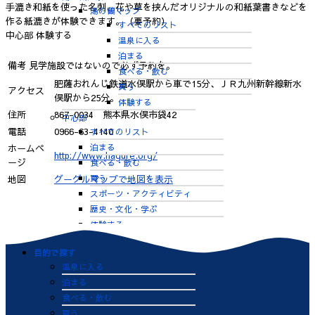
手漉き和紙を使った名刺、花や草を挟んだオリジナルの和紙葉書きなどを
湯の鶴マップ
作る紙漉きが体験できます。（要予約）
すべてのリスト
中心部
体験する
温泉に入る
泊まる
備考
見学施設ではないので必ず予約を。
食べる・飲む
肥薩おれんじ鉄道水俣駅から車で15分、ＪＲ九州新幹線新水
買う
アクセス
俣駅から25分。
体験する
住所
867-0034 熊本県水俣市袋42
中心部
電話
0966-63-4140
すべてのリスト
泊まる
ホームペ
http://www.hagure.org/
ージ
食べる・飲む
買う
地図
グーグルマップで地図を表示
スポーツ・アクティビティ
歴史・文化・学ぶ
体験する
目的で探す
温泉に入る
泊まる
食べる・飲む
買う