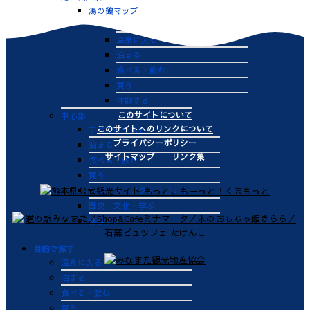
湯の鶴マップ
すべてのリスト
温泉に入る
泊まる
食べる・飲む
買う
体験する
このサイトについて
中心部
このサイトへのリンクについて
すべてのリスト
プライバシーポリシー
泊まる
サイトマップ
リンク集
食べる・飲む
買う
スポーツ・アクティビティ
歴史・文化・学ぶ
体験する
目的で探す
温泉に入る
泊まる
食べる・飲む
買う