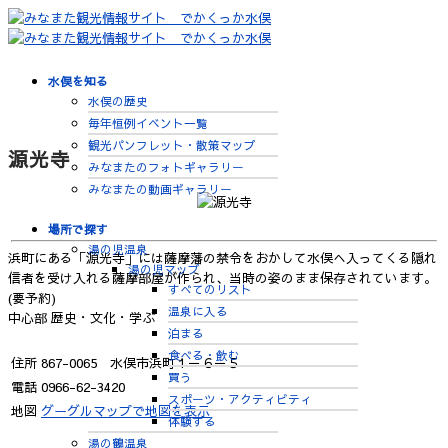
水俣を知る
水俣の歴史
毎年恒例イベント一覧
観光パンフレット・散策マップ
源光寺
みなまたのフォトギャラリー
みなまたの動画ギャラリー
場所で探す
湯の児温泉
浜町にある「源光寺」には薩摩藩の禁令をおかして水俣へ入ってくる隠れ
湯の児マップ
信者を受け入れる薩摩部屋が作られ、当時の姿のまま保存されています。
すべてのリスト
(要予約)
温泉に入る
中心部
歴史・文化・学ぶ
泊まる
食べる・飲む
住所
867-0065 水俣市浜町１－６－５
買う
電話
0966-62-3420
スポーツ・アクティビティ
地図
グーグルマップで地図を表示
体験する
湯の鶴温泉