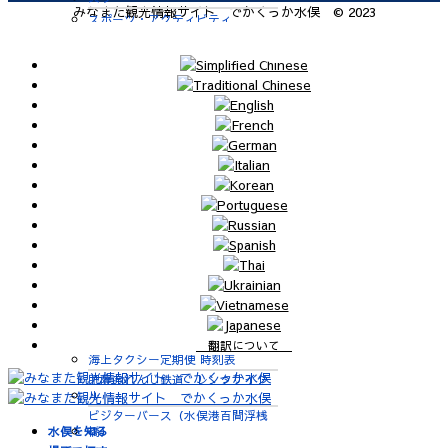
みなまた観光情報サイト でかくっか水俣 © 2023
スポーツ・アクティビティ
歴史・文化・学ぶ
体験する
交通・アクセス
自動車
九州新幹線
肥薩おれんじ鉄道
飛行機
航路
便利なサービス
鉄道
バス
タクシー
レンタカー
翻訳について
海上タクシー定期便 時刻表
肥薩おれんじ鉄道 レンタサイク
ル
ビジターバース（水俣港百間浮桟
橋）
水俣を知る