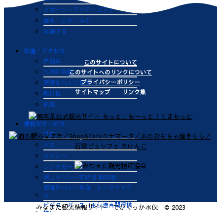
スポーツ・アクティビティ
歴史・文化・学ぶ
体験する
交通・アクセス
自動車
このサイトについて
九州新幹線
このサイトへのリンクについて
プライバシーポリシー
肥薩おれんじ鉄道
サイトマップ
リンク集
飛行機
航路
便利なサービス
鉄道
バス
タクシー
レンタカー
海上タクシー定期便 時刻表
肥薩おれんじ鉄道 レンタサイク
ル
ビジターバース（水俣港百間浮桟
みなまた観光情報サイト でかくっか水俣 © 2023
橋）