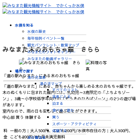
水俣を知る
水俣の歴史
毎年恒例イベント一覧
観光パンフレット・散策マップ
みなまた木のおもちゃ館 きらら
みなまたのフォトギャラリー
みなまたの動画ギャラリー
場所で探す
「道の駅みなまた」にある木のおもちゃ館
湯の児温泉
湯の児マップ
「道の駅みなまた」にある、赤ちゃんから楽しめる木のおもちゃ館です。
すべてのリスト
木のぬくもりに包まれた館内には、乳幼児～3歳限定の「よちよちゾー
温泉に入る
ン」、3歳～小学校低学年向けの「ぞうきのひろばゾーン」の2つの遊び場
泊まる
があります。
食べる・飲む
室内なので、雨の日も安心して遊ぶことができます。
買う
中心部
買う
体験する
スポーツ・アクティビティ
料
一般の方：大人500円、こども200円/水俣市在住の方：大人300円、
体験する
金
こども200円/6カ月未満児無料
湯の鶴温泉