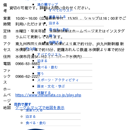
湯の鶴マップ
備
貸切の可能です。詳細はお問い合わせください。
すべてのリスト
考
温泉に入る
営業
10:00～16:00（広場最終受付 15:30）、ショップは16：00までご
泊まる
時間
利用いただけます。
食べる・飲む
定休
水曜日・年末年始 ※臨時休業はホームページまたはインスタグ
買う
日
ラムにて更新しております。
体験する
アク
南九州西回り自動車道 水俣ICより車で約15分、JR九州新幹線 新
中心部
セス
水俣駅より車で約15分、肥薩おれんじ鉄道 水俣駅より車で約5分
すべてのリスト
住所
水俣市月浦54-162（エコパーク水俣内）
泊まる
電話
0966-83-8880
食べる・飲む
ファ
買う
ック
0966-62-2227
スポーツ・アクティビティ
ス
歴史・文化・学ぶ
ホー
体験する
ムペ
https://www.minamata.co.jp/play.php
ージ
目的で探す
地図
グーグルマップで地図を表示
温泉に入る
泊まる
食べる・飲む
買う