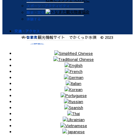
スポーツ・アクティビティ
歴史・文化・学ぶ
体験する
交通・アクセス
自動車
みなまた観光情報サイト でかくっか水俣 © 2023
九州新幹線
肥薩おれんじ鉄道
飛行機
航路
便利なサービス
鉄道
バス
タクシー
レンタカー
海上タクシー定期便 時刻表
肥薩おれんじ鉄道 レンタサイク
ル
ビジターバース（水俣港百間浮桟
橋）