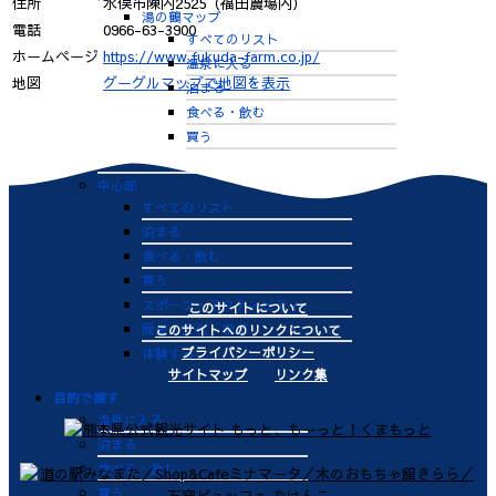
住所
水俣市陳内2525（福田農場内）
湯の鶴マップ
電話
0966-63-3900
すべてのリスト
ホームページ
https://www.fukuda-farm.co.jp/
温泉に入る
地図
グーグルマップで地図を表示
泊まる
食べる・飲む
買う
体験する
中心部
すべてのリスト
泊まる
食べる・飲む
買う
スポーツ・アクティビティ
このサイトについて
歴史・文化・学ぶ
このサイトへのリンクについて
プライバシーポリシー
体験する
サイトマップ
リンク集
目的で探す
温泉に入る
泊まる
食べる・飲む
買う