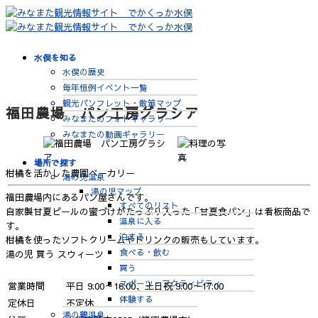
水俣を知る
水俣の歴史
毎年恒例イベント一覧
観光パンフレット・散策マップ
福田農場 パン工房グラシア
みなまたのフォトギャラリー
みなまたの動画ギャラリー
場所で探す
柑橘を活かした農園ベーカリー
湯の児温泉
湯の児マップ
福田農場内にあるパン屋さんです。
すべてのリスト
自家製甘夏ピールの蜜づけがたっぷり入った「甘夏食パン」は看板商品で
温泉に入る
す。
泊まる
柑橘を使ったソフトクリームやドリンクの販売もしています。
食べる・飲む
湯の児
買う
スウィーツ
買う
スポーツ・アクティビティ
営業時間
平日 9:00～16:00、土日祝 9:00～17:00
体験する
定休日
不定休
湯の鶴温泉