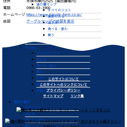
住所
水俣市陳内2525（福田農場内）
湯の鶴マップ
電話
0966-63-3900
すべてのリスト
ホームページ
https://www.fukuda-farm.co.jp/
温泉に入る
地図
グーグルマップで地図を表示
泊まる
食べる・飲む
買う
体験する
中心部
すべてのリスト
泊まる
食べる・飲む
買う
スポーツ・アクティビティ
このサイトについて
歴史・文化・学ぶ
このサイトへのリンクについて
プライバシーポリシー
体験する
サイトマップ
リンク集
目的で探す
温泉に入る
泊まる
食べる・飲む
買う