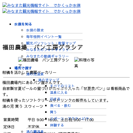
水俣を知る
水俣の歴史
毎年恒例イベント一覧
観光パンフレット・散策マップ
福田農場 パン工房グラシア
みなまたのフォトギャラリー
みなまたの動画ギャラリー
場所で探す
柑橘を活かした農園ベーカリー
湯の児温泉
湯の児マップ
福田農場内にあるパン屋さんです。
すべてのリスト
自家製甘夏ピールの蜜づけがたっぷり入った「甘夏食パン」は看板商品で
温泉に入る
す。
泊まる
柑橘を使ったソフトクリームやドリンクの販売もしています。
食べる・飲む
湯の児
買う
スウィーツ
買う
スポーツ・アクティビティ
営業時間
平日 9:00～16:00、土日祝 9:00～17:00
体験する
定休日
不定休
湯の鶴温泉