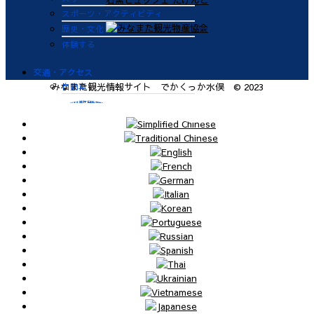
スポーツ・アクティビティ
歴史・文化・学ぶ
体験する
交通・アクセス
自動車
みなまた観光情報サイト でかくっか水俣 © 2023
九州新幹線
肥薩おれんじ鉄道
飛行機
航路
便利なサービス
鉄道
バス
タクシー
レンタカー
海上タクシー定期便 時刻表
肥薩おれんじ鉄道 レンタサイク
ル
ビジターバース（水俣港百間浮桟
橋）