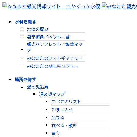
水俣を知る
水俣の歴史
毎年恒例イベント一覧
観光パンフレット・散策マッ
プ
みなまたのフォトギャラリー
みなまたの動画ギャラリー
場所で探す
湯の児温泉
湯の児マップ
すべてのリスト
温泉に入る
泊まる
食べる・飲む
買う