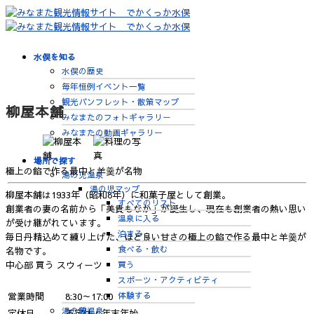
水俣を知る
水俣の歴史
毎年恒例イベント一覧
観光パンフレット・散策マップ
柳屋本舗
みなまたのフォトギャラリー
みなまたの動画ギャラリー
場所で探す
極上の餡で作る最中と羊羹が名物
湯の児温泉
湯の児マップ
柳屋本舗は1933年（昭和8年）に和菓子屋として創業。
すべてのリスト
創業者の妻の名前から「美貴もなか」が誕生し、現在も創業者の熱い思い
温泉に入る
が受け継がれています。
泊まる
毎日丹精込めて練り上げた、ほど良い甘さの極上の餡で作る最中と羊羹が
食べる・飲む
名物です。
買う
中心部
買う
スウィーツ
スポーツ・アクティビティ
体験する
営業時間
8:30～17:00
湯の鶴温泉
定休日
不定休・年末年始