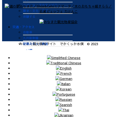
スポーツ・アクティビティ
歴史・文化・学ぶ
体験する
交通・アクセス
自動車
九州新幹線
肥薩おれんじ鉄道
みなまた観光情報サイト でかくっか水俣 © 2023
飛行機
航路
便利なサービス
鉄道
バス
タクシー
レンタカー
海上タクシー定期便 時刻表
肥薩おれんじ鉄道 レンタサイク
ル
ビジターバース（水俣港百間浮桟
橋）