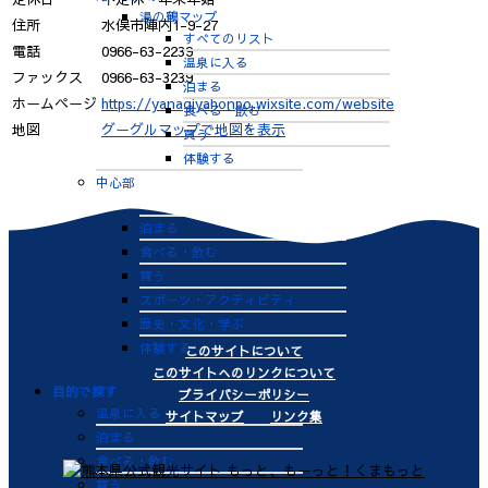
湯の鶴マップ
住所
水俣市陣内1-9-27
すべてのリスト
電話
0966-63-2239
温泉に入る
ファックス
0966-63-3239
泊まる
ホームページ
https://yanagiyahonpo.wixsite.com/website
食べる・飲む
地図
グーグルマップで地図を表示
買う
体験する
中心部
すべてのリスト
泊まる
食べる・飲む
買う
スポーツ・アクティビティ
歴史・文化・学ぶ
体験する
このサイトについて
このサイトへのリンクについて
目的で探す
プライバシーポリシー
温泉に入る
サイトマップ
リンク集
泊まる
食べる・飲む
買う