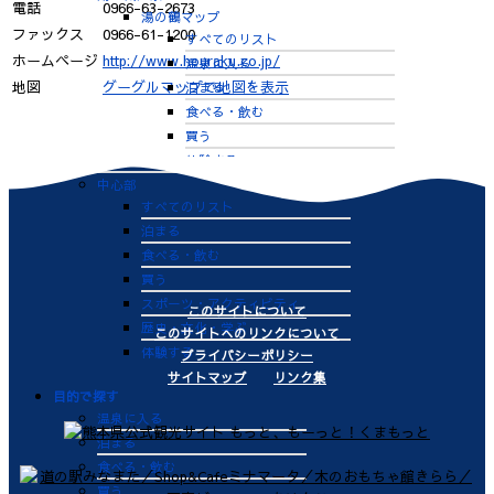
電話
0966-63-2673
湯の鶴マップ
ファックス
0966-61-1200
すべてのリスト
ホームページ
http://www.houraku.co.jp/
温泉に入る
地図
グーグルマップで地図を表示
泊まる
食べる・飲む
買う
体験する
中心部
すべてのリスト
泊まる
食べる・飲む
買う
スポーツ・アクティビティ
このサイトについて
歴史・文化・学ぶ
このサイトへのリンクについて
体験する
プライバシーポリシー
サイトマップ
リンク集
目的で探す
温泉に入る
泊まる
食べる・飲む
買う