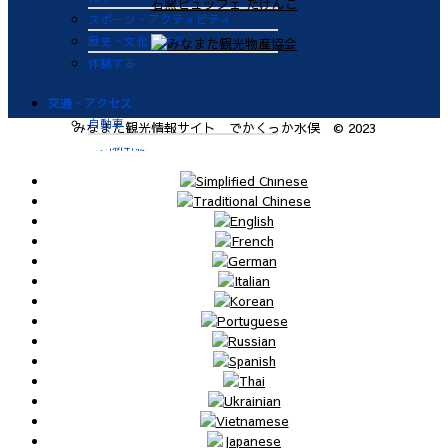
スポーツ・アクティビティ
歴史・文化・学ぶ
体験する
交通・アクセス
自動車
みなまた観光情報サイト でかくっか水俣 © 2023
九州新幹線
肥薩おれんじ鉄道
飛行機
航路
便利なサービス
鉄道
バス
タクシー
レンタカー
海上タクシー定期便 時刻表
肥薩おれんじ鉄道 レンタサイク
ル
ビジターバース（水俣港百間浮桟
橋）