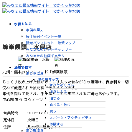
水俣を知る
水俣の歴史
毎年恒例イベント一覧
観光パンフレット・散策マップ
蜂楽饅頭 水俣店
みなまたのフォトギャラリー
みなまたの動画ギャラリー
場所で探す
九州・熊本のソウルフード「蜂楽饅頭」
湯の児温泉
湯の児マップ
じっくり炊き上げた餡がぎっしり入った昔ながらの饅頭は、保存料を一切
すべてのリスト
使わず厳選された原材料で作られています。
温泉に入る
年代を問わず愛され、手土産としても重宝されるご当地おやつです。
泊まる
中心部
買う
スウィーツ
食べる・飲む
買う
営業時間
9:00～17:30
スポーツ・アクティビティ
定休日
火曜日
体験する
住所
県水俣市旭町2-1-1
湯の鶴温泉