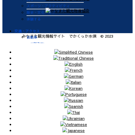
スポーツ・アクティビティ
歴史・文化・学ぶ
体験する
交通・アクセス
みなまた観光情報サイト でかくっか水俣 © 2023
自動車
九州新幹線
肥薩おれんじ鉄道
飛行機
航路
便利なサービス
鉄道
バス
タクシー
レンタカー
海上タクシー定期便 時刻表
肥薩おれんじ鉄道 レンタサイク
ル
ビジターバース（水俣港百間浮桟
橋）