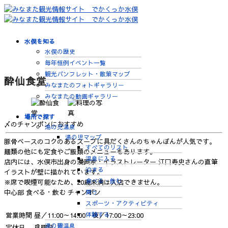
水俣を知る
水俣の歴史
毎年恒例イベント一覧
観光パンフレット・散策マップ
酔仙食堂
みなまたのフォトギャラリー
みなまたの動画ギャラリー
場所で探す
〆のチャンポンにおすすめ
湯の児温泉
湯の児マップ
豚骨ベースのコクのあるスープに具だくさんのちゃんぽんが人気です。
すべてのリスト
麺類の他にも定食やご飯類のメニューもあります。
温泉に入る
店内には、水俣市出身の漫画家・イラストレーター 江口寿史さんの直筆
泊まる
イラストが壁に描かれています。
食べる・飲む
※席で喫煙可能なため、20歳未満は入店できません。
買う
中心部
食べる・飲む
チャンポン
スポーツ・アクティビティ
体験する
営業時間
昼／11:00～14:00 夜／17:00～23:00
湯の鶴温泉
定休日
日曜日