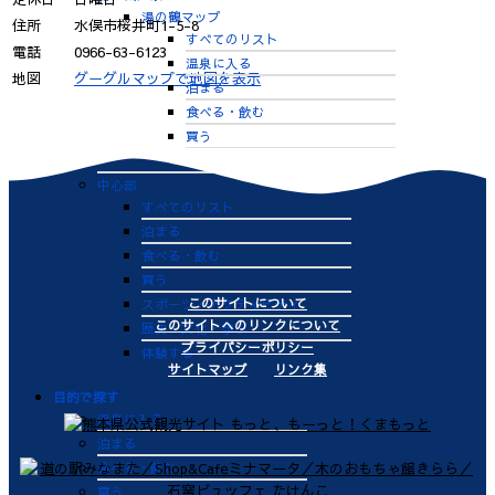
湯の鶴マップ
住所
水俣市桜井町1-5-8
すべてのリスト
電話
0966-63-6123
温泉に入る
地図
グーグルマップで地図を表示
泊まる
食べる・飲む
買う
体験する
中心部
すべてのリスト
泊まる
食べる・飲む
買う
このサイトについて
スポーツ・アクティビティ
このサイトへのリンクについて
歴史・文化・学ぶ
プライバシーポリシー
体験する
サイトマップ
リンク集
目的で探す
温泉に入る
泊まる
食べる・飲む
買う