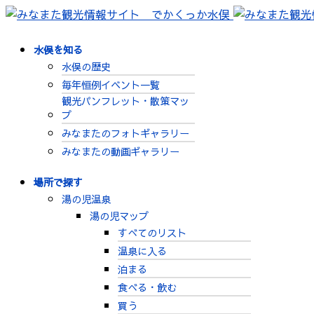
水俣を知る
水俣の歴史
毎年恒例イベント一覧
観光パンフレット・散策マッ
プ
みなまたのフォトギャラリー
みなまたの動画ギャラリー
場所で探す
湯の児温泉
湯の児マップ
すべてのリスト
温泉に入る
泊まる
食べる・飲む
買う