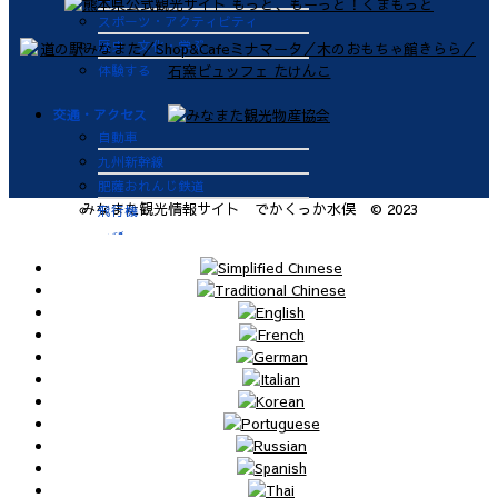
スポーツ・アクティビティ
歴史・文化・学ぶ
体験する
交通・アクセス
自動車
九州新幹線
肥薩おれんじ鉄道
みなまた観光情報サイト でかくっか水俣 © 2023
飛行機
航路
便利なサービス
鉄道
バス
タクシー
レンタカー
海上タクシー定期便 時刻表
肥薩おれんじ鉄道 レンタサイク
ル
ビジターバース（水俣港百間浮桟
橋）