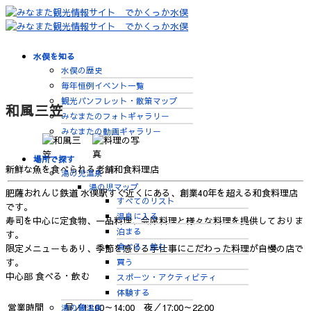
水俣を知る
水俣の歴史
毎年恒例イベント一覧
観光パンフレット・散策マップ
和風三笠
みなまたのフォトギャラリー
みなまたの動画ギャラリー
場所で探す
新鮮な魚を食べられる老舗和食料理店
湯の児温泉
湯の児マップ
肥薩おれんじ鉄道 水俣駅すぐ近くにある、創業40年を超える和食料理店
すべてのリスト
です。
温泉に入る
寿司を中心に定食物、一品料理、会席料理と様々な料理を提供しておりま
泊まる
す。
食べる・飲む
限定メニューもあり、季節を感じる手仕事にこだわった料理が自慢の店で
買う
す。
中心部
食べる・飲む
スポーツ・アクティビティ
体験する
営業時間
昼／11:00～14:00 夜／17:00～22:00
湯の鶴温泉