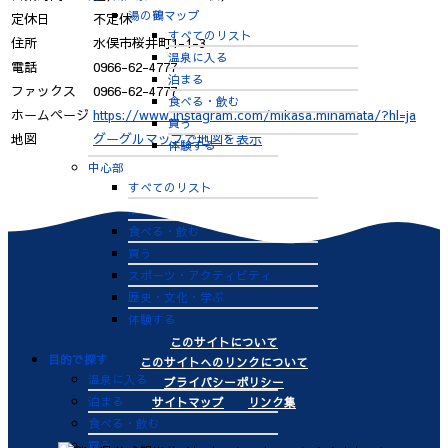
湯の鶴マップ
定休日
不定休
すべてのリスト
住所
水俣市桜井町1-1-3
温泉に入る
電話
0966-62-4777
泊まる
ファックス
0966-62-4777
食べる・飲む
ホームページ
https://www.instagram.com/mikasa.minamata/?hl=ja
買う
地図
グーグルマップで地図を表示
体験する
中心部
すべてのリスト
泊まる
食べる・飲む
買う
スポーツ・アクティビティ
歴史・文化・学ぶ
体験する
このサイトについて
目的で探す
このサイトへのリンクについて
温泉に入る
プライバシーポリシー
泊まる
サイトマップ
リンク集
食べる・飲む
買う