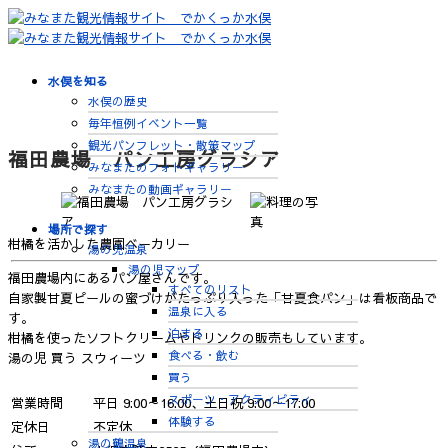
水俣を知る
水俣の歴史
毎年恒例イベント一覧
観光パンフレット・散策マップ
福田農場 パン工房グラシア
みなまたのフォトギャラリー
みなまたの動画ギャラリー
場所で探す
柑橘を活かした農園ベーカリー
湯の児温泉
湯の児マップ
福田農場内にあるパン屋さんです。
すべてのリスト
自家製甘夏ピールの蜜づけがたっぷり入った「甘夏食パン」は看板商品で
温泉に入る
す。
泊まる
柑橘を使ったソフトクリームやドリンクの販売もしています。
食べる・飲む
湯の児
買う
スウィーツ
買う
スポーツ・アクティビティ
営業時間
平日 9:00～16:00、土日祝 9:00～17:00
体験する
定休日
不定休
湯の鶴温泉