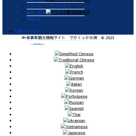
スポーツ・アクティビティ
歴史・文化・学ぶ
体験する
交通・アクセス
自動車
みなまた観光情報サイト でかくっか水俣 © 2023
九州新幹線
肥薩おれんじ鉄道
飛行機
航路
便利なサービス
鉄道
バス
タクシー
レンタカー
海上タクシー定期便 時刻表
肥薩おれんじ鉄道 レンタサイク
ル
ビジターバース（水俣港百間浮桟
橋）