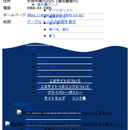
住所
水俣市陳内2525（福田農場内）
湯の鶴マップ
電話
0966-63-3900
すべてのリスト
ホームページ
https://www.fukuda-farm.co.jp/
温泉に入る
地図
グーグルマップで地図を表示
泊まる
食べる・飲む
買う
体験する
中心部
すべてのリスト
泊まる
食べる・飲む
買う
スポーツ・アクティビティ
このサイトについて
歴史・文化・学ぶ
このサイトへのリンクについて
プライバシーポリシー
体験する
サイトマップ
リンク集
目的で探す
温泉に入る
泊まる
食べる・飲む
買う