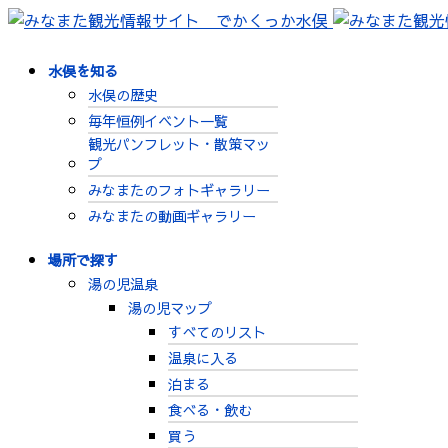
水俣を知る
水俣の歴史
毎年恒例イベント一覧
観光パンフレット・散策マッ
プ
みなまたのフォトギャラリー
みなまたの動画ギャラリー
場所で探す
湯の児温泉
湯の児マップ
すべてのリスト
温泉に入る
泊まる
食べる・飲む
買う