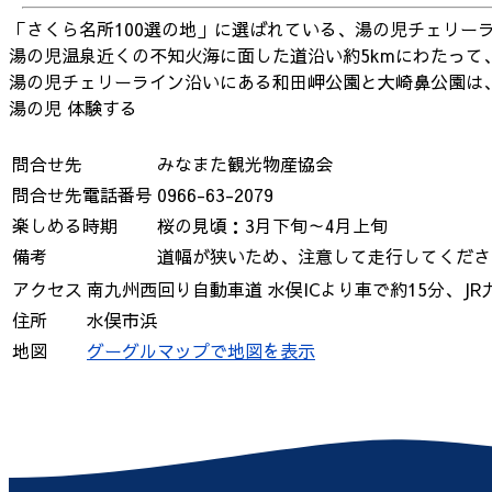
「さくら名所100選の地」に選ばれている、湯の児チェリー
湯の児温泉近くの不知火海に面した道沿い約5kmにわたって、
湯の児チェリーライン沿いにある和田岬公園と大崎鼻公園は
湯の児
体験する
問合せ先
みなまた観光物産協会
問合せ先電話番号
0966-63-2079
楽しめる時期
桜の見頃：3月下旬～4月上旬
備考
道幅が狭いため、注意して走行してくださ
アクセス
南九州西回り自動車道 水俣ICより車で約15分、J
住所
水俣市浜
地図
グーグルマップで地図を表示