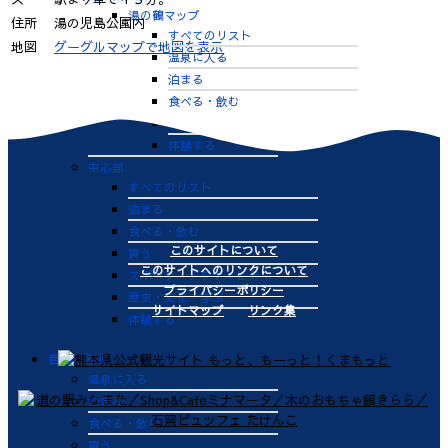
湯の鶴マップ
住所
湯の児島公園内
すべてのリスト
地図
グーグルマップで地図を表示
温泉に入る
泊まる
食べる・飲む
買う
体験する
中心部
すべてのリスト
泊まる
食べる・飲む
このサイトについて
買う
このサイトへのリンクについて
スポーツ・アクティビティ
プライバシーポリシー
歴史・文化・学ぶ
サイトマップ
リンク集
体験する
目的で探す
温泉に入る
泊まる
食べる・飲む
買う