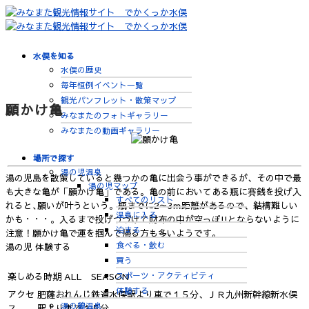
水俣を知る
水俣の歴史
毎年恒例イベント一覧
観光パンフレット・散策マップ
願かけ亀
みなまたのフォトギャラリー
みなまたの動画ギャラリー
場所で探す
湯の児温泉
湯の児島を散策していると幾つかの亀に出会う事ができるが、その中で最
湯の児マップ
も大きな亀が「願かけ亀」である。亀の前においてある瓶に賽銭を投げ入
すべてのリスト
れると､願いが叶うという。瓶までに2～3ｍ距離があるので、結構難しい
温泉に入る
かも・・・。入るまで投げつづけて財布の中が空っぽ!!とならないように
泊まる
注意！願かけ亀で運を掴んで帰る方も多いようです。
食べる・飲む
湯の児
体験する
買う
スポーツ・アクティビティ
楽しめる時期
ALL SEASON
体験する
アクセ
肥薩おれんじ鉄道水俣駅より車で１５分、ＪＲ九州新幹線新水俣
湯の鶴温泉
ス
駅より車で１５分。