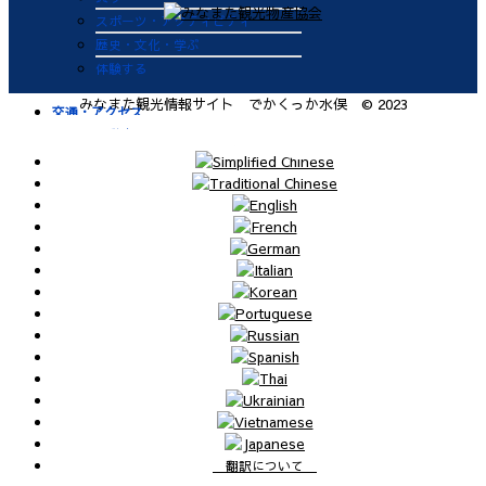
スポーツ・アクティビティ
歴史・文化・学ぶ
体験する
みなまた観光情報サイト でかくっか水俣 © 2023
交通・アクセス
自動車
九州新幹線
肥薩おれんじ鉄道
飛行機
航路
便利なサービス
鉄道
バス
タクシー
レンタカー
海上タクシー定期便 時刻表
肥薩おれんじ鉄道 レンタサイク
ル
ビジターバース（水俣港百間浮桟
翻訳について
橋）