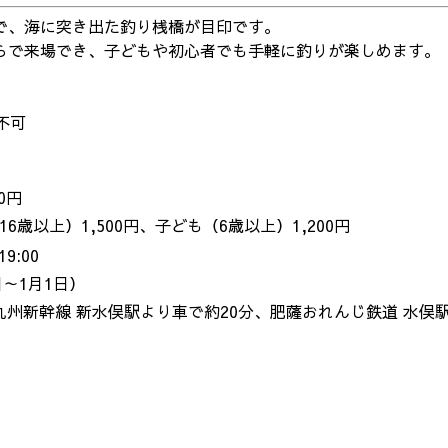
で、海に突き出た釣り桟橋が目印です。
らで来場でき、子どもや初心者でも手軽に釣りが楽しめます。
不可
0円
以上）1,500円、子ども（6歳以上）1,200円
9:00
～1月1日）
R九州新幹線 新水俣駅より車で約20分、肥薩おれんじ鉄道 水俣