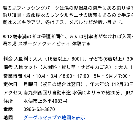
湯の児フィッシングパークは湯の児温泉の海岸にある釣り場
釣り道具・救命胴衣のレンタルやエサの販売もあるので手ぶ
夏はスズキやアジ、冬はチヌ、メバルなどが狙い目です。
※12歳未満の者は保護者同伴、または引率者がなければ入園
湯の児
スポーツアクティビティ
体験する
料金
入園料：大人（16歳以上）600円、子ども(6歳以上）30
備考
入園セット（入園料・貸し竿・サビキカゴ込）：大人（16歳
営業時間
4月・10月～3月／8:00～17:00 5月～9月／7:00～1
定休日
月曜日（祝日の場合は翌日）、年末年始（12月30日
アクセス
南九州西回り自動車道 水俣ICより車で約20分、J
住所
水俣市上外平4083-4
電話
0966-63-3870
地図
グーグルマップで地図を表示