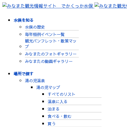
水俣を知る
水俣の歴史
毎年恒例イベント一覧
観光パンフレット・散策マッ
プ
みなまたのフォトギャラリー
みなまたの動画ギャラリー
場所で探す
湯の児温泉
湯の児マップ
すべてのリスト
温泉に入る
泊まる
食べる・飲む
買う