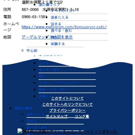
道新水俣駅より車で5分
湯の鶴マップ
住所
867-0066 水俣市古賀町1-5-16
すべてのリスト
電話
0966-63-1581
温泉に入る
ホームペ
泊まる
https://www.instagram.com/tomsawyer.cafe/
ージ
食べる・飲む
地図
グーグルマップで地図を表示
買う
体験する
中心部
すべてのリスト
泊まる
食べる・飲む
買う
スポーツ・アクティビティ
歴史・文化・学ぶ
体験する
このサイトについて
このサイトへのリンクについて
目的で探す
プライバシーポリシー
温泉に入る
サイトマップ
リンク集
泊まる
食べる・飲む
買う