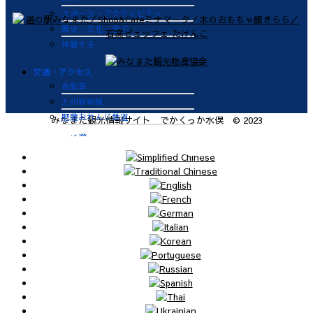
スポーツ・アクティビティ
歴史・文化・学ぶ
体験する
交通・アクセス
自動車
九州新幹線
肥薩おれんじ鉄道
みなまた観光情報サイト でかくっか水俣 © 2023
飛行機
航路
便利なサービス
鉄道
バス
タクシー
レンタカー
海上タクシー定期便 時刻表
肥薩おれんじ鉄道 レンタサイク
ル
ビジターバース（水俣港百間浮桟
橋）