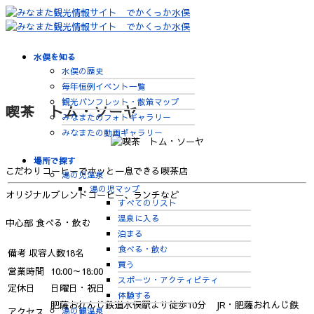
水俣を知る
水俣の歴史
毎年恒例イベント一覧
観光パンフレット・散策マップ
喫茶 トム・ソーヤ
みなまたのフォトギャラリー
みなまたの動画ギャラリー
場所で探す
こだわりコーヒーでホッと一息できる喫茶店
湯の児温泉
湯の児マップ
オリジナルブレンドコーヒー、ランチなど
すべてのリスト
温泉に入る
中心部
食べる・飲む
泊まる
食べる・飲む
備考
収容人数18名
買う
営業時間
10:00～18:00
スポーツ・アクティビティ
定休日
日曜日・祝日
体験する
肥薩おれんじ鉄道水俣駅より徒歩10分 JR・肥薩おれんじ鉄
湯の鶴温泉
アクセス