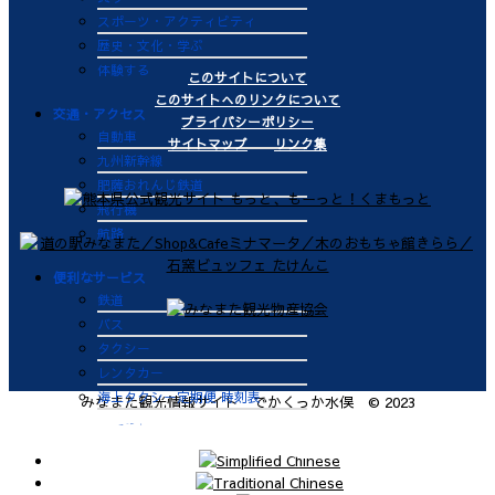
スポーツ・アクティビティ
歴史・文化・学ぶ
体験する
このサイトについて
このサイトへのリンクについて
交通・アクセス
プライバシーポリシー
自動車
サイトマップ
リンク集
九州新幹線
肥薩おれんじ鉄道
飛行機
航路
便利なサービス
鉄道
バス
タクシー
レンタカー
海上タクシー定期便 時刻表
みなまた観光情報サイト でかくっか水俣 © 2023
肥薩おれんじ鉄道 レンタサイク
ル
ビジターバース（水俣港百間浮桟
橋）