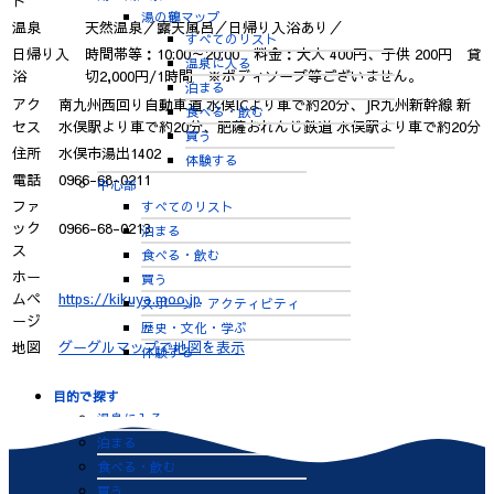
ト
湯の鶴マップ
温泉
天然温泉／露天風呂／日帰り入浴あり／
すべてのリスト
日帰り入
時間帯等：10:00～20:00 料金：大人 400円、子供 200円 貸
温泉に入る
浴
切2,000円/1時間 ※ボディソープ等ございません。
泊まる
アク
南九州西回り自動車道 水俣ICより車で約20分、JR九州新幹線 新
食べる・飲む
セス
水俣駅より車で約20分、肥薩おれんじ鉄道 水俣駅より車で約20分
買う
住所
水俣市湯出1402
体験する
電話
0966-68-0211
中心部
ファ
すべてのリスト
ック
0966-68-0213
泊まる
ス
食べる・飲む
ホー
買う
ムペ
https://kikuya.moo.jp
スポーツ・アクティビティ
ージ
歴史・文化・学ぶ
地図
グーグルマップで地図を表示
体験する
目的で探す
温泉に入る
泊まる
食べる・飲む
買う