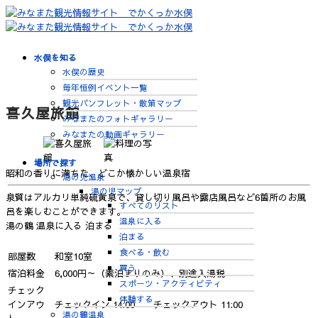
水俣を知る
水俣の歴史
毎年恒例イベント一覧
観光パンフレット・散策マップ
喜久屋旅館
みなまたのフォトギャラリー
みなまたの動画ギャラリー
場所で探す
昭和の香りに満ちた、どこか懐かしい温泉宿
湯の児温泉
湯の児マップ
泉質はアルカリ単純硫黄泉で、貸し切り風呂や露店風呂など6箇所のお風
すべてのリスト
呂を楽しむことができます。
温泉に入る
湯の鶴
温泉に入る
泊まる
泊まる
食べる・飲む
部屋数
和室10室
買う
宿泊料金
6,000円～（素泊まりのみ）、別途入湯税
スポーツ・アクティビティ
チェック
体験する
インアウ
チェックイン 14:00 チェックアウト 11:00
湯の鶴温泉