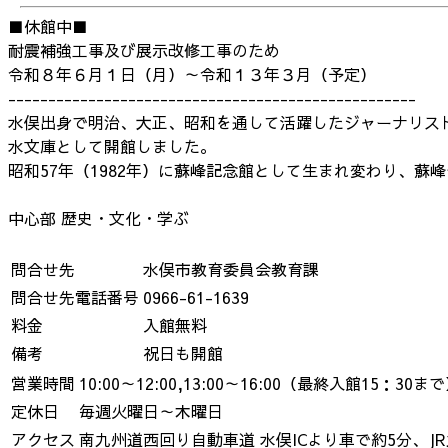
■休館中■
耐震補強工事及び展示改修工事のため
令和８年６月１日（月）～令和１３年３月（予定）
---------------------------------------------------
水俣出身で明治、大正、昭和を通して活躍したジャーナリスト
水文庫として開館しました。
昭和57年（1982年）に蘇峰記念館として生まれ変わり、
中心部
歴史・文化・学ぶ
問合せ先
水俣市教育委員会教育課
問合せ先電話番号
0966-61-1639
料金
入館無料
備考
祝日も開館
営業時間
10:00～12:00,13:00～16:00（最終入館15：30ま
定休日
毎週火曜日～木曜日
アクセス
南九州道西回り自動車道 水俣ICより車で約5分、J