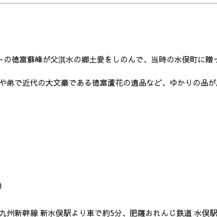
の徳富蘇峰が父淇水の郷土愛をしのんで、当時の水俣町に贈っ
蘇峰や弟で近代の大文豪である徳富蘆花の遺品など、ゆかりの品
で）
R九州新幹線 新水俣駅より車で約5分、肥薩おれんじ鉄道 水俣