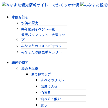
水俣を知る
水俣の歴史
毎年恒例イベント一覧
観光パンフレット・散策マッ
プ
みなまたのフォトギャラリー
みなまたの動画ギャラリー
場所で探す
湯の児温泉
湯の児マップ
すべてのリスト
温泉に入る
泊まる
食べる・飲む
買う