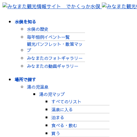
水俣を知る
水俣の歴史
毎年恒例イベント一覧
観光パンフレット・散策マッ
プ
みなまたのフォトギャラリー
みなまたの動画ギャラリー
場所で探す
湯の児温泉
湯の児マップ
すべてのリスト
温泉に入る
泊まる
食べる・飲む
買う