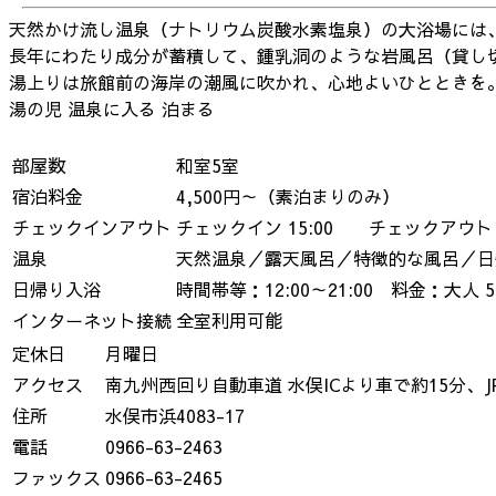
天然かけ流し温泉（ナトリウム炭酸水素塩泉）の大浴場には
長年にわたり成分が蓄積して、鍾乳洞のような岩風呂（貸し
湯上りは旅館前の海岸の潮風に吹かれ、心地よいひとときを
湯の児
温泉に入る
泊まる
部屋数
和室5室
宿泊料金
4,500円～（素泊まりのみ）
チェックインアウト
チェックイン 15:00 チェックアウト 1
温泉
天然温泉／露天風呂／特徴的な風呂／日
日帰り入浴
時間帯等：12:00～21:00 料金：大人 5
インターネット接続
全室利用可能
定休日
月曜日
アクセス
南九州西回り自動車道 水俣ICより車で約15分、
住所
水俣市浜4083-17
電話
0966-63-2463
ファックス
0966-63-2465