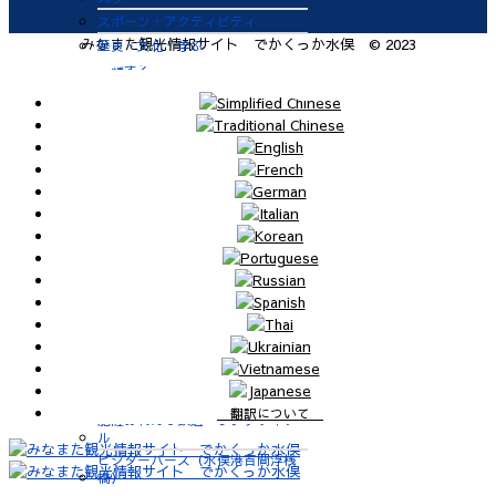
スポーツ・アクティビティ
みなまた観光情報サイト でかくっか水俣 © 2023
歴史・文化・学ぶ
体験する
交通・アクセス
自動車
九州新幹線
肥薩おれんじ鉄道
飛行機
航路
便利なサービス
鉄道
バス
タクシー
レンタカー
海上タクシー定期便 時刻表
翻訳について
肥薩おれんじ鉄道 レンタサイク
ル
ビジターバース（水俣港百間浮桟
橋）