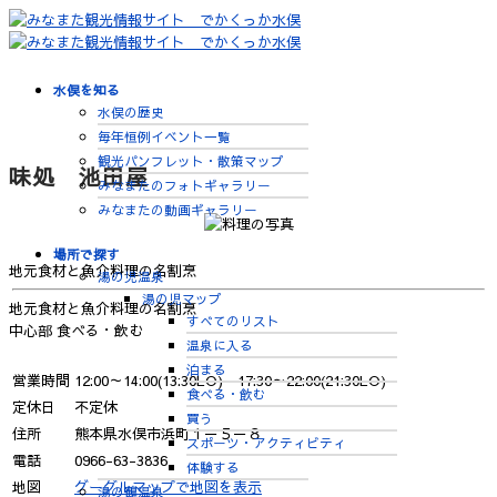
水俣を知る
水俣の歴史
毎年恒例イベント一覧
観光パンフレット・散策マップ
味処 池田屋
みなまたのフォトギャラリー
みなまたの動画ギャラリー
場所で探す
地元食材と魚介料理の名割烹
湯の児温泉
湯の児マップ
地元食材と魚介料理の名割烹
すべてのリスト
中心部
食べる・飲む
温泉に入る
泊まる
営業時間
12:00～14:00(13:30LO) 17:30～22:00(21:30LO)
食べる・飲む
定休日
不定休
買う
住所
熊本県水俣市浜町１－５－８
スポーツ・アクティビティ
電話
0966-63-3836
体験する
地図
グーグルマップで地図を表示
湯の鶴温泉