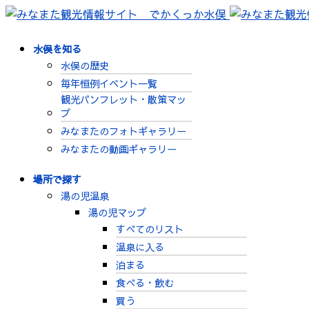
水俣を知る
水俣の歴史
毎年恒例イベント一覧
観光パンフレット・散策マッ
プ
みなまたのフォトギャラリー
みなまたの動画ギャラリー
場所で探す
湯の児温泉
湯の児マップ
すべてのリスト
温泉に入る
泊まる
食べる・飲む
買う