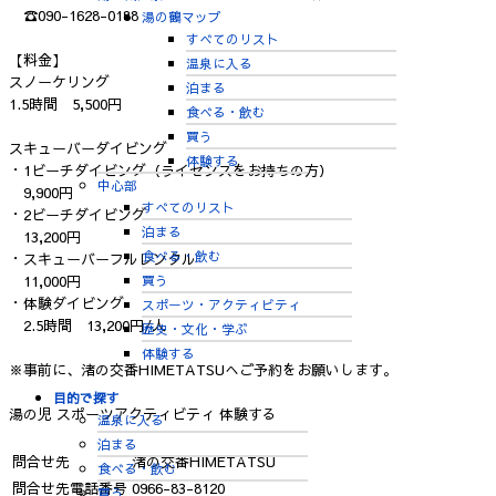
☎090-1628-0188
湯の鶴マップ
すべてのリスト
【料金】
温泉に入る
スノーケリング
泊まる
1.5時間 5,500円
食べる・飲む
買う
スキューバーダイビング
体験する
・1ビーチダイビング（ライセンスをお持ちの方）
中心部
9,900円
すべてのリスト
・2ビーチダイビング
泊まる
13,200円
食べる・飲む
・スキューバーフルレンタル
買う
11,000円
・体験ダイビング
スポーツ・アクティビティ
2.5時間 13,200円/人
歴史・文化・学ぶ
体験する
※事前に、渚の交番HIMETATSUへご予約をお願いします。
目的で探す
湯の児
スポーツアクティビティ
体験する
温泉に入る
泊まる
問合せ先
渚の交番HIMETATSU
食べる・飲む
問合せ先電話番号
0966-83-8120
買う