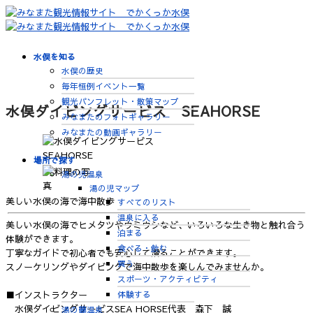
水俣を知る
水俣の歴史
毎年恒例イベント一覧
観光パンフレット・散策マップ
水俣ダイビングサービス SEAHORSE
みなまたのフォトギャラリー
みなまたの動画ギャラリー
場所で探す
湯の児温泉
湯の児マップ
美しい水俣の海で海中散歩
すべてのリスト
温泉に入る
美しい水俣の海でヒメタツやウミウシなど、いろいろな生き物と触れ合う
泊まる
体験ができます。
食べる・飲む
丁寧なガイドで初心者でも安心して潜ることができます。
買う
スノーケリングやダイビングで海中散歩を楽しんでみませんか。
スポーツ・アクティビティ
体験する
■インストラクター
水俣ダイビングサービスSEA HORSE代表 森下 誠
湯の鶴温泉