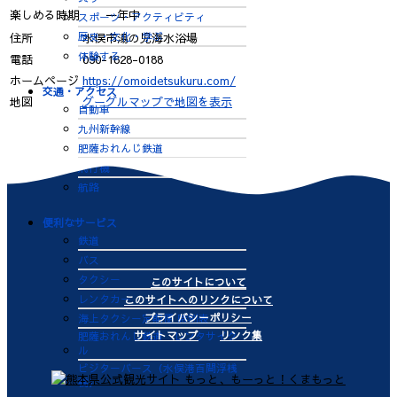
楽しめる時期
一年中
スポーツ・アクティビティ
歴史・文化・学ぶ
住所
水俣市湯の児海水浴場
体験する
電話
090-1628-0188
ホームページ
https://omoidetsukuru.com/
交通・アクセス
地図
グーグルマップで地図を表示
自動車
九州新幹線
肥薩おれんじ鉄道
飛行機
航路
便利なサービス
鉄道
バス
タクシー
このサイトについて
レンタカー
このサイトへのリンクについて
プライバシーポリシー
海上タクシー定期便 時刻表
サイトマップ
リンク集
肥薩おれんじ鉄道 レンタサイク
ル
ビジターバース（水俣港百間浮桟
橋）