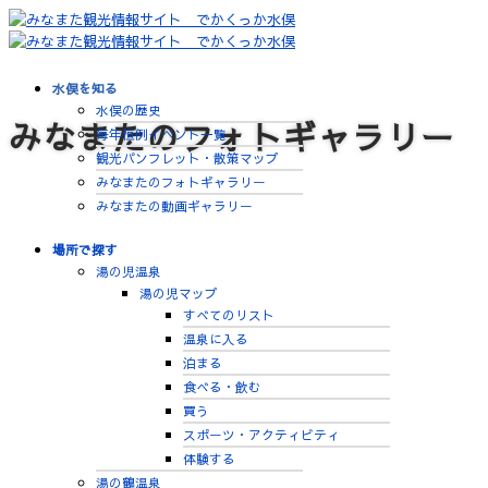
水俣を知る
水俣の歴史
みなまたのフォトギャラリー
毎年恒例イベント一覧
観光パンフレット・散策マップ
みなまたのフォトギャラリー
みなまたの動画ギャラリー
場所で探す
湯の児温泉
湯の児マップ
すべてのリスト
温泉に入る
泊まる
食べる・飲む
買う
スポーツ・アクティビティ
体験する
湯の鶴温泉