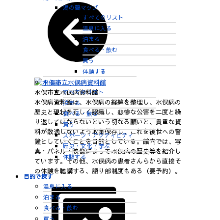
湯の鶴マップ
すべてのリスト
温泉に入る
泊まる
食べる・飲む
買う
体験する
中心部
水俣市立水俣病資料館
すべてのリスト
水俣病資料館は、水俣病の経緯を整理し、水俣病の
泊まる
歴史と現状を正しく認識し、悲惨な公害を二度と繰
食べる・飲む
り返してはならないという切なる願いと、貴重な資
買う
料が散逸しないよう収集保存し、これを後世への警
スポーツ・アクティビティ
鐘としていくことを目的としている。館内では、写
歴史・文化・学ぶ
真・パネル・映像によって水俣病の歴史等を紹介し
体験する
ています。その他、水俣病の患者さんらから直接そ
の体験を聴講する、語り部制度もある（要予約）。
目的で探す
温泉に入る
泊まる
食べる・飲む
買う