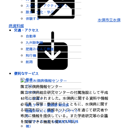
スポーツ・アクティビティ
歴史・文化・学ぶ
体験する
水俣市立水俣
病資料館
交通・アクセス
自動車
九州新幹線
肥薩おれんじ鉄道
飛行機
航路
便利なサービス
鉄道
バス
国立水俣病情報センター
国立水俣病総合研究センターの付属施設として平成
タクシー
13年に設置されました。水俣病に関する資料や情報
レンタカー
の収集・保管・整理を行うとともに、水俣病に関す
海上タクシー定期便 時刻表
る研究を行い、情報ネットワークを通じて研究者や
肥薩おれんじ鉄道 レンタサイク
市民に情報を提供している。また学術研究等の会議
ル
を開催できる機能も備えている。
ビジターバース（水俣港百間浮桟
橋）