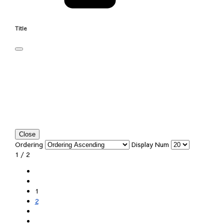
Title
Close
Ordering
Display Num
1 / 2
1
2