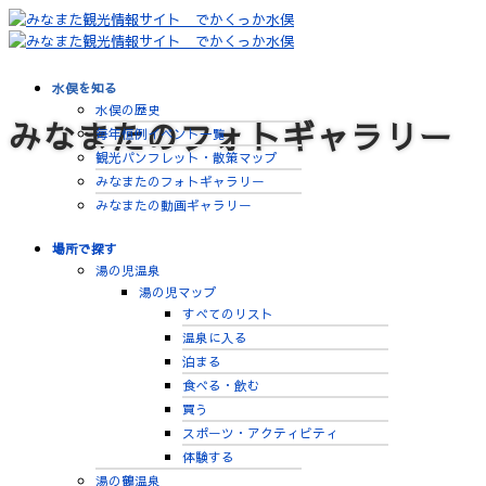
水俣を知る
水俣の歴史
みなまたのフォトギャラリー
毎年恒例イベント一覧
観光パンフレット・散策マップ
みなまたのフォトギャラリー
みなまたの動画ギャラリー
場所で探す
湯の児温泉
湯の児マップ
すべてのリスト
温泉に入る
泊まる
食べる・飲む
買う
スポーツ・アクティビティ
体験する
湯の鶴温泉