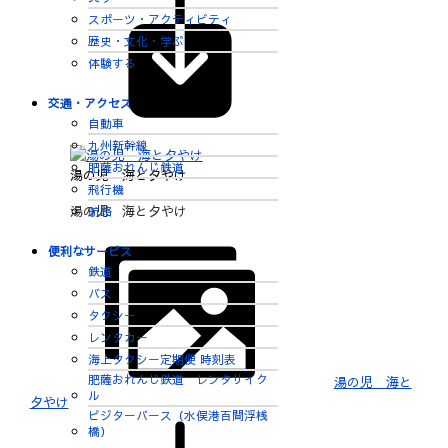
スポーツ・アクティビティ
歴史・文化・学ぶ
体験する
交通・アクセス
自動車
九州新幹線
肥薩おれんじ鉄道
湯の児 海と夕やけ
飛行機
湯の児 海と夕やけ
航路
便利なサービス
鉄道
バス
タクシー
レンタカー
海上タクシー定期便 時刻表
肥薩おれんじ鉄道 レンタサイク
湯の児 海と
ル
夕やけ
ビジターバース（水俣港百間浮桟
橋）