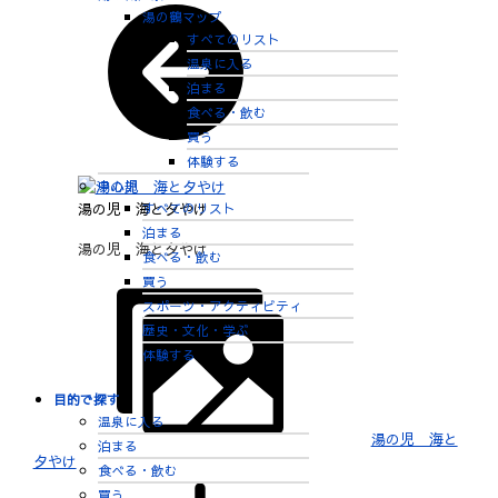
湯の鶴マップ
すべてのリスト
温泉に入る
泊まる
食べる・飲む
買う
体験する
中心部
湯の児 海と夕やけ
すべてのリスト
泊まる
湯の児 海と夕やけ
食べる・飲む
買う
スポーツ・アクティビティ
歴史・文化・学ぶ
体験する
目的で探す
温泉に入る
湯の児 海と
泊まる
夕やけ
食べる・飲む
買う