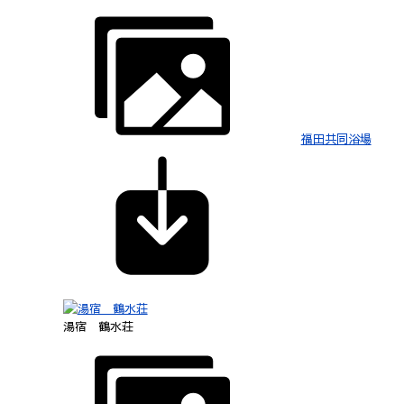
福田共同浴場
湯宿 鶴水荘