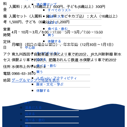
料
湯の鶴マップ
入園料：大人（16歳以上）600円、子ども(6歳以上）300円
金
すべてのリスト
備
入園セット（入園料・貸し竿・サビキカゴ込）：大人（16歳以上）
温泉に入る
考
1,500円、子ども（6歳以上）1,200円
泊まる
食べる・飲む
営業
4月・10月～3月／8:00～17:00 5月～9月／7:00～19:00
時間
買う
体験する
定休
月曜日（祝日の場合は翌日）、年末年始（12月30日～1月1日）
日
中心部
すべてのリスト
アク
南九州西回り自動車道 水俣ICより車で約20分、JR九州新幹線 新水
泊まる
セス
俣駅より車で約20分、肥薩おれんじ鉄道 水俣駅より車で約20分
食べる・飲む
住所
水俣市上外平4083-4
買う
電話
0966-63-3870
スポーツ・アクティビティ
地図
グーグルマップで地図を表示
歴史・文化・学ぶ
体験する
目的で探す
温泉に入る
泊まる
食べる・飲む
買う