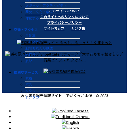
スポーツ・アクティビティ
このサイトについて
歴史・文化・学ぶ
このサイトへのリンクについて
体験する
プライバシーポリシー
サイトマップ
リンク集
交通・アクセス
自動車
九州新幹線
肥薩おれんじ鉄道
飛行機
航路
便利なサービス
鉄道
バス
タクシー
みなまた観光情報サイト でかくっか水俣 © 2023
レンタカー
海上タクシー定期便 時刻表
肥薩おれんじ鉄道 レンタサイク
ル
ビジターバース（水俣港百間浮桟
橋）