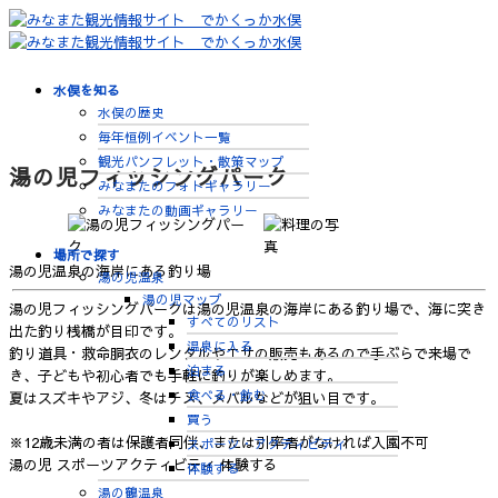
水俣を知る
水俣の歴史
毎年恒例イベント一覧
観光パンフレット・散策マップ
湯の児フィッシングパーク
みなまたのフォトギャラリー
みなまたの動画ギャラリー
場所で探す
湯の児温泉の海岸にある釣り場
湯の児温泉
湯の児マップ
湯の児フィッシングパークは湯の児温泉の海岸にある釣り場で、海に突き
すべてのリスト
出た釣り桟橋が目印です。
温泉に入る
釣り道具・救命胴衣のレンタルやエサの販売もあるので手ぶらで来場で
泊まる
き、子どもや初心者でも手軽に釣りが楽しめます。
食べる・飲む
夏はスズキやアジ、冬はチヌ、メバルなどが狙い目です。
買う
※12歳未満の者は保護者同伴、または引率者がなければ入園不可
スポーツ・アクティビティ
湯の児
スポーツアクティビティ
体験する
体験する
湯の鶴温泉