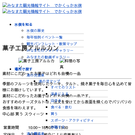
水俣を知る
水俣の歴史
毎年恒例イベント一覧
観光パンフレット・散策マップ
菓子工房アルルカン
みなまたのフォトギャラリー
みなまたの動画ギャラリー
場所で探す
素材にこだわったお菓子はどれも自慢の一品
湯の児温泉
湯の児マップ
季節のフルーツを使用したケーキ、タルト、焼き菓子を毎日心を込めて皆
すべてのリスト
様にお届けしています。
温泉に入る
素材にこだわったお菓子はどれも自慢の一品です。
泊まる
おすすめのチーズタルトは、注文を受けてから表面を焼くのでパリパリの
食べる・飲む
食感を味わえます。
買う
中心部
買う
スウィーツ
スポーツ・アクティビティ
体験する
営業時間
10:00～18:30から19:00
湯の鶴温泉
定休日
水曜日（都合により変更有り）