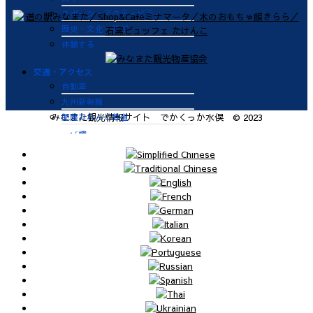
スポーツ・アクティビティ
歴史・文化・学ぶ
体験する
交通・アクセス
自動車
九州新幹線
肥薩おれんじ鉄道
みなまた観光情報サイト でかくっか水俣 © 2023
飛行機
航路
便利なサービス
鉄道
バス
タクシー
レンタカー
海上タクシー定期便 時刻表
肥薩おれんじ鉄道 レンタサイク
ル
ビジターバース（水俣港百間浮桟
橋）