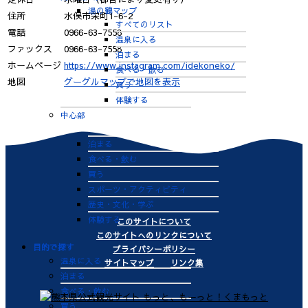
湯の鶴マップ
住所
水俣市栄町1-6-2
すべてのリスト
電話
0966-63-7558
温泉に入る
ファックス
0966-63-7558
泊まる
ホームページ
https://www.instagram.com/idekoneko/
食べる・飲む
地図
グーグルマップで地図を表示
買う
体験する
中心部
すべてのリスト
泊まる
食べる・飲む
買う
スポーツ・アクティビティ
歴史・文化・学ぶ
体験する
このサイトについて
このサイトへのリンクについて
目的で探す
プライバシーポリシー
温泉に入る
サイトマップ
リンク集
泊まる
食べる・飲む
買う