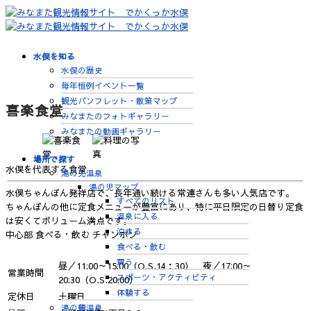
水俣を知る
水俣の歴史
毎年恒例イベント一覧
観光パンフレット・散策マップ
喜楽食堂
みなまたのフォトギャラリー
みなまたの動画ギャラリー
場所で探す
水俣を代表する食堂
湯の児温泉
湯の児マップ
水俣ちゃんぽん発祥店で、長年通い続ける常連さんも多い人気店です。
すべてのリスト
ちゃんぽんの他に定食メニューが豊富にあり、特に平日限定の日替り定食
温泉に入る
は安くてボリューム満点です。
泊まる
中心部
食べる・飲む
チャンポン
食べる・飲む
買う
昼／11:00～15:00（O.S.14：30） 夜／17:00～
営業時間
スポーツ・アクティビティ
20:30（O.S.20:00）
体験する
定休日
土曜日
湯の鶴温泉