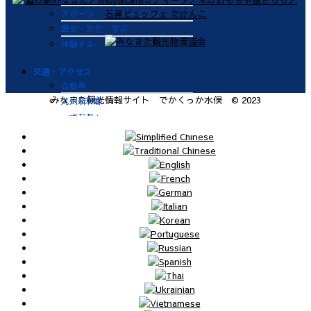
スポーツ・アクティビティ
歴史・文化・学ぶ
体験する
交通・アクセス
自動車
みなまた観光情報サイト でかくっか水俣 © 2023
九州新幹線
肥薩おれんじ鉄道
飛行機
航路
便利なサービス
鉄道
バス
タクシー
レンタカー
海上タクシー定期便 時刻表
肥薩おれんじ鉄道 レンタサイク
ル
ビジターバース（水俣港百間浮桟
橋）