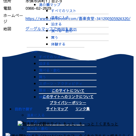
住所
水俣市浜町1丁目2-9
湯の鶴マップ
電話
0966-62-2629
すべてのリスト
ホームペー
温泉に入る
https://www.facebook.com/喜楽食堂-341200505924320/
ジ
泊まる
地図
グーグルマップで地図を表示
食べる・飲む
買う
体験する
中心部
すべてのリスト
泊まる
食べる・飲む
買う
スポーツ・アクティビティ
歴史・文化・学ぶ
このサイトについて
このサイトへのリンクについて
体験する
プライバシーポリシー
サイトマップ
リンク集
目的で探す
温泉に入る
泊まる
食べる・飲む
買う