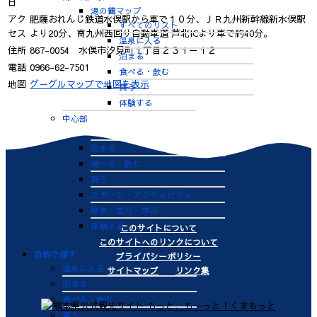
日
湯の鶴マップ
アク
肥薩おれんじ鉄道水俣駅から車で１０分、ＪＲ九州新幹線新水俣駅
すべてのリスト
セス
より20分、南九州西回り自動車道 芦北ICより車で約40分。
温泉に入る
住所
867-0054 水俣市汐見町１丁目２３１－１２
泊まる
電話
0966-62-7501
食べる・飲む
地図
グーグルマップで地図を表示
買う
体験する
中心部
すべてのリスト
泊まる
食べる・飲む
買う
スポーツ・アクティビティ
歴史・文化・学ぶ
体験する
このサイトについて
このサイトへのリンクについて
目的で探す
プライバシーポリシー
温泉に入る
サイトマップ
リンク集
泊まる
食べる・飲む
買う