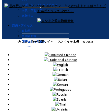
スポーツ・アクティビティ
歴史・文化・学ぶ
体験する
交通・アクセス
自動車
九州新幹線
肥薩おれんじ鉄道
みなまた観光情報サイト でかくっか水俣 © 2023
飛行機
航路
便利なサービス
鉄道
バス
タクシー
レンタカー
海上タクシー定期便 時刻表
肥薩おれんじ鉄道 レンタサイク
ル
ビジターバース（水俣港百間浮桟
橋）