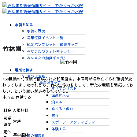
水俣を知る
水俣の歴史
毎年恒例イベント一覧
観光パンフレット・散策マップ
竹林園
みなまたのフォトギャラリー
みなまたの動画ギャラリー
場所で探す
湯の児温泉
160種類の竹笹類で構成された和風庭園。水俣湾が埋め立てられ環境が変
湯の児マップ
わってしまったけれども、竹の生命力をもって、新たな環境を開拓して欲
すべてのリスト
しい、という願いが込められている。
温泉に入る
中心部
体験する
泊まる
食べる・飲む
料金
入園無料
買う
営業
常時
スポーツ・アクティビティ
時間
体験する
定休
年中無休
湯の鶴温泉