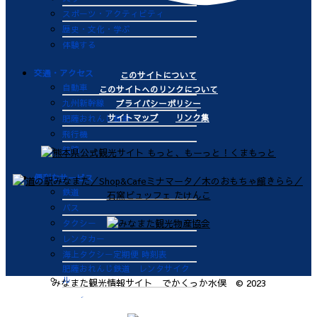
スポーツ・アクティビティ
歴史・文化・学ぶ
体験する
交通・アクセス
このサイトについて
自動車
このサイトへのリンクについて
九州新幹線
プライバシーポリシー
サイトマップ
リンク集
肥薩おれんじ鉄道
飛行機
航路
便利なサービス
鉄道
バス
タクシー
レンタカー
海上タクシー定期便 時刻表
肥薩おれんじ鉄道 レンタサイク
ル
みなまた観光情報サイト でかくっか水俣 © 2023
ビジターバース（水俣港百間浮桟
橋）