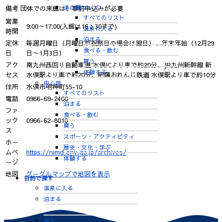
湯の鶴マップ
備考
団体での来館は、事前申込みが必要
すべてのリスト
営業
9:00～17:00(入館は16：30まで)
温泉に入る
時間
泊まる
定休
毎週月曜日（月曜日が祝祭日の場合は翌日）、年末年始（12月29
食べる・飲む
日
日～1月3日）
買う
アク
南九州西回り自動車道 水俣ICより車で約20分、JR九州新幹線 新
体験する
セス
水俣駅より車で約20分、肥薩おれんじ鉄道 水俣駅より車で約10分
中心部
住所
水俣市明神町55-10
すべてのリスト
電話
0966-69-2400
泊まる
ファ
食べる・飲む
ック
0966-62-8010
買う
ス
スポーツ・アクティビティ
ホー
歴史・文化・学ぶ
ムペ
https://nimd.env.go.jp/archives/
体験する
ージ
地図
グーグルマップで地図を表示
目的で探す
温泉に入る
泊まる
食べる・飲む
買う