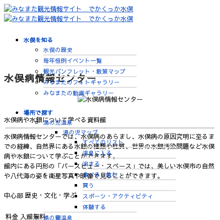
水俣を知る
水俣の歴史
毎年恒例イベント一覧
観光パンフレット・散策マップ
水俣病情報センター
みなまたのフォトギャラリー
みなまたの動画ギャラリー
場所で探す
水俣病や水銀について学べる資料館
湯の児温泉
湯の児マップ
水俣病情報センターでは、水俣病のあらまし、水俣病の原因究明に至るま
すべてのリスト
での経緯、自然界にある水銀の種類や性質、世界の水銀汚染問題など水俣
温泉に入る
病や水銀について学ぶことができます。
泊まる
館内にある円形の「バースビュー・スペース」では、美しい水俣市の自然
食べる・飲む
や八代海の姿を衛星写真や映像で見ることができます。
買う
中心部
歴史・文化・学ぶ
スポーツ・アクティビティ
体験する
料金
入館無料
湯の鶴温泉